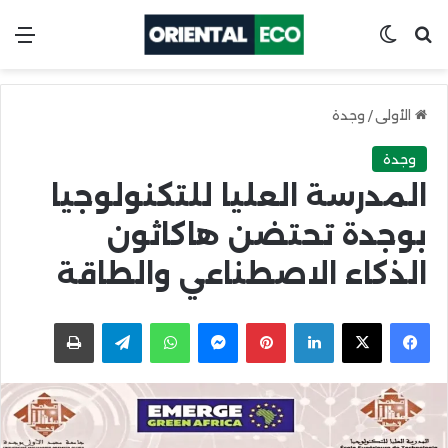
ابحث عن
Switch skin
الق
الأولى
/
وجدة
وجدة
المدرسة العليا للتكنولوجيا
بوجدة تحتضن هاكاثون
الذكاء الاصطناعي والطاقة
X
Facebook
LinkedIn
Pinterest
Messenger
WhatsApp
Telegram
اطبعها