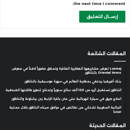
the next time I comment.
المقالات الشائعة
Luxmaj تعرض مشاريعها العقارية الفاخرة وتحقق حضوراً لافتاً في معرض
Oriental Immo بالناظور
بنك أفريقيا يحتفي بمغاربة العالم في سهرة موسيقية بالناظور
الناظور تستقبل أزيد من 100 ألف سائح سنوياً وتحتاج لتعزيز طاقتها الفندقية
اندلاع حريق في سيارة كهربائية على متن باخرة الرابط بين برشلونة والناظور
الجالية المغربية تشتكي من نقائص في مرافق ميناء الناظور خلال عملية
مرحبا
المقالات الحديثة