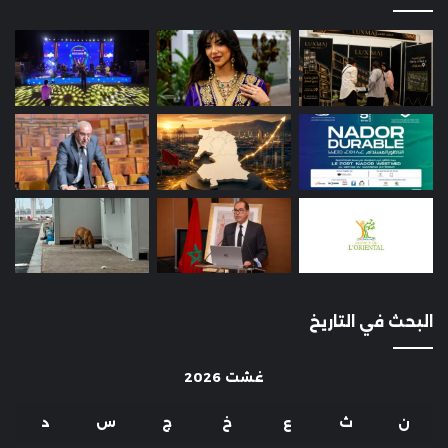
البحث في التاريخ
غشت 2026
ن
ث
ع
خ
ج
س
د