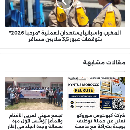
"مرحبا
2026"
بتوقعات
عبور
3,5
ملايين
المغرب وإسبانيا يستعدان لعملية "مرحبا 2026"
مسافر
بتوقعات عبور 3,5 ملايين مسافر
مقالات مشابهة
شركة كيونتوس موروكو
تجمع مهني لمربي الأغنام
تعلن عن حملة توظيف
والماعز يُؤسَّس لأول مرة
بوجدة بشراكة مع جامعة
بعمالة وجدة أنجاد في إطار