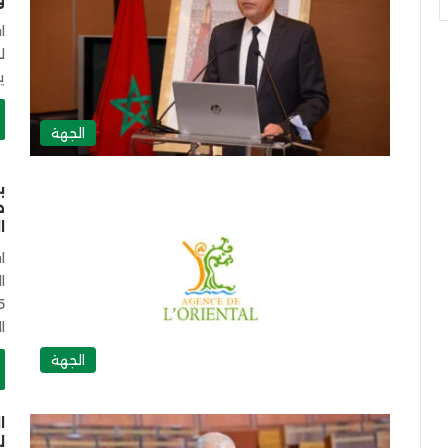
و
ا
ل
ي
الجهة
ص
ا
ا
ا
ا
الجهة
ا
ل