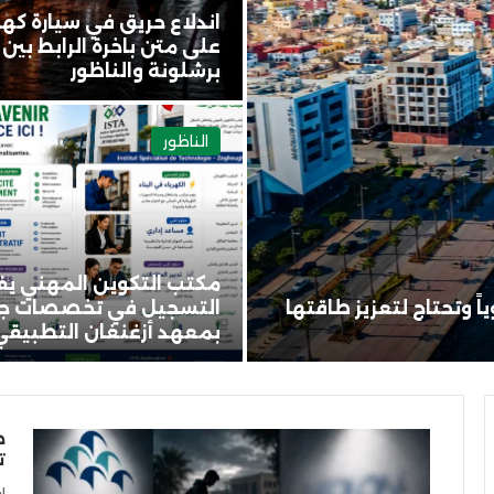
اندلاع حريق في سيارة كهر
على متن باخرة الرابط بين
برشلونة والناظور
الناظور
مكتب التكوين المهني يف
10 ألف سائح سنوياً وتحتاج لتعزيز طاقتها
التسجيل في تخصصات جد
بمعهد أزغنغان التطبيقي
ط
ت