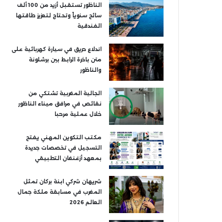
الناظور تستقبل أزيد من 100 ألف
سائح سنوياً وتحتاج لتعزيز طاقتها
الفندقية
اندلاع حريق في سيارة كهربائية على
متن باخرة الرابط بين برشلونة
والناظور
الجالية المغربية تشتكي من
نقائص في مرافق ميناء الناظور
خلال عملية مرحبا
مكتب التكوين المهني يفتح
التسجيل في تخصصات جديدة
بمعهد أزغنغان التطبيقي
شريهان شركي ابنة بركان تمثل
المغرب في مسابقة ملكة جمال
العالم 2026