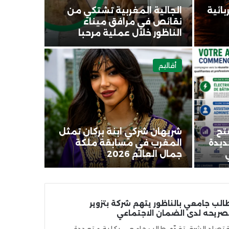
بائية
الجالية المغربية تشتكي من
نقائص في مرافق ميناء
الناظور خلال عملية مرحبا
أقاليم
تح
شريهان شركي ابنة بركان تمثل
يدة
المغرب في مسابقة ملكة
جمال العالم 2026
الب جامعي بالناظور يتهم شركة بتزوير
صريحه لدى الضمان الاجتماعي