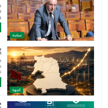
ا
ا
و
سياسة
ا
ا
ف
لسنة 
الجهة
ج