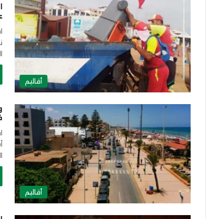
ا
ع
ا
ن
ا
أقاليم
ف
ا
أ
ا
أقاليم