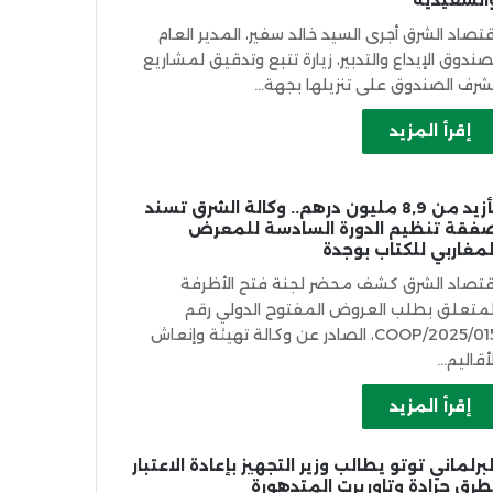
السعيدية
قتصاد الشرق أجرى السيد خالد سفير، المدير العام
صندوق الإيداع والتدبير، زيارة تتبع وتدقيق لمشاريع
شرف الصندوق على تنزيلها بجهة…
إقرأ المزيد
بأزيد من 8,9 مليون درهم.. وكالة الشرق تسند
فقة تنظيم الدورة السادسة للمعرض
لمغاربي للكتاب بوجدة
قتصاد الشرق كشف محضر لجنة فتح الأظرفة
لمتعلق بطلب العروض المفتوح الدولي رقم
015/COOP/2025، الصادر عن وكالة تهيئة وإنعاش
لأقاليم…
إقرأ المزيد
لبرلماني توتو يطالب وزير التجهيز بإعادة الاعتبار
طرق جرادة وتاوريرت المتدهورة