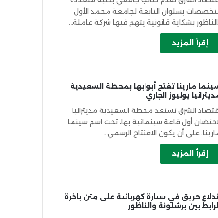
قتصاد الشرق تقدّم طالب جامعي بكلية متعددة
لتخصصات بسلوان التابعة لجامعة محمد الأول
الناظور بشكاية قانونية يتهم فيها شركة عاملة…
إقرأ المزيد
ينما مارينا تفتح أبوابها بمحطة السعيدية
ديترانيا يوليوز الجاري
قتصاد الشرق تستعد محطة السعيدية مديترانيا
احتضان أول قاعة سينمائية بها، تحت اسم سينما
ارينا، على أن يكون الافتتاح الرسمي…
إقرأ المزيد
ندلاع حريق في سيارة كهربائية على متن باخرة
لرابط بين برشلونة والناظور