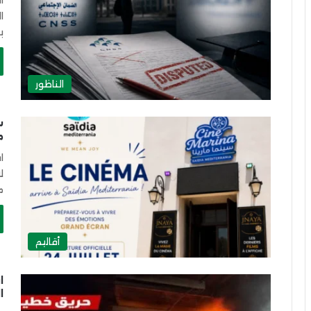
ا
ا
ب
الناظور
س
م
ا
ل
م
أقاليم
ا
ا