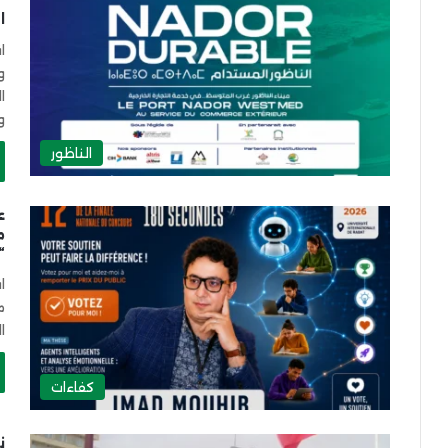
“
ا
ا
و
ا
و
الناظور
ع
م
“أ
ا
م
ا
كفاءات
ن