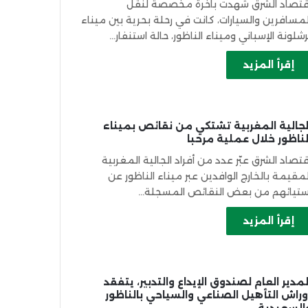
قتصاد الشرق شهدت باخرة مخصصة لنقل
لمسافرين والسيارات، كانت في رحلة بحرية بين ميناء
رشلونة الإسباني وميناء الناظور، حالة استنفار…
إقرأ المزيد
لجالية المغربية تشتكي من نقائص بميناء
لناظور خلال عملية مرحبا
قتصاد الشرق عبّر عدد من أفراد الجالية المغربية
لمقيمة بالخارج الوافدين عبر ميناء الناظور عن
ستيائهم من بعض النقائص المسجلة…
إقرأ المزيد
لمدير العام لصندوق الإيداع والتدبير، يتفقد
وراش التأهيل الصناعي والسياحي بالناظور