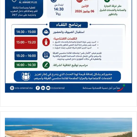
رافعات
محطة
الحاويات