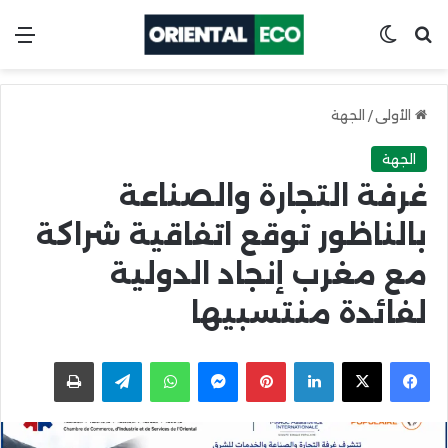
ابحث عن
Switch skin
الق
الأولى
/
الجهة
الجهة
غرفة التجارة والصناعة
بالناظور توقع اتفاقية شراكة
مع مغرب إنجاد الدولية
لفائدة منتسبيها
X
Facebook
LinkedIn
Pinterest
Messenger
WhatsApp
Telegram
اطبعها