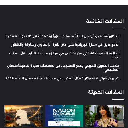
المقالات الشائعة
الناظور تستقبل أزيد من 100 ألف سائح سنوياً وتحتاج لتعزيز طاقتها الفندقية
اندلاع حريق في سيارة كهربائية على متن باخرة الرابط بين برشلونة والناظور
الجالية المغربية تشتكي من نقائص في مرافق ميناء الناظور خلال عملية
مرحبا
مكتب التكوين المهني يفتح التسجيل في تخصصات جديدة بمعهد أزغنغان
التطبيقي
شريهان شركي ابنة بركان تمثل المغرب في مسابقة ملكة جمال العالم 2026
المقالات الحديثة