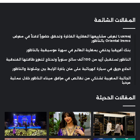
المقالات الشائعة
Luxmaj تعرض مشاريعها العقارية الفاخرة وتحقق حضوراً لافتاً في معرض
Oriental Immo بالناظور
بنك أفريقيا يحتفي بمغاربة العالم في سهرة موسيقية بالناظور
الناظور تستقبل أزيد من 100 ألف سائح سنوياً وتحتاج لتعزيز طاقتها الفندقية
اندلاع حريق في سيارة كهربائية على متن باخرة الرابط بين برشلونة والناظور
الجالية المغربية تشتكي من نقائص في مرافق ميناء الناظور خلال عملية
مرحبا
المقالات الحديثة