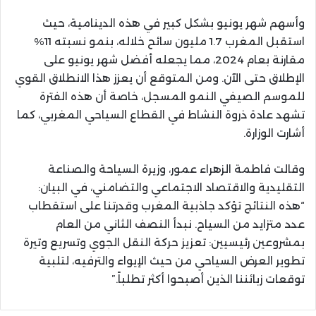
وأسهم شهر يونيو بشكل كبير في هذه الدينامية، حيث
استقبل المغرب 1.7 مليون سائح خلاله، بنمو نسبته 11%
مقارنة بعام 2024، مما يجعله أفضل شهر يونيو على
الإطلاق حتى الآن. ومن المتوقع أن يعزز هذا الانطلاق القوي
للموسم الصيفي النمو المسجل، خاصة أن هذه الفترة
تشهد عادة ذروة النشاط في القطاع السياحي المغربي، كما
أشارت الوزارة.
وقالت فاطمة الزهراء عمور، وزيرة السياحة والصناعة
التقليدية والاقتصاد الاجتماعي والتضامني، في البيان:
“هذه النتائج تؤكد جاذبية المغرب وقدرتنا على استقطاب
عدد متزايد من السياح. نبدأ النصف الثاني من العام
بمشروعين رئيسيين: تعزيز حركة النقل الجوي وتسريع وتيرة
تطوير العرض السياحي من حيث الإيواء والترفيه، لتلبية
توقعات زبائننا الذين أصبحوا أكثر تطلباً.”