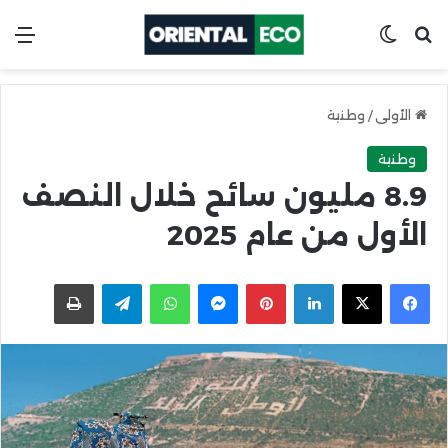
ابحث عن
Switch skin
الق
الأولى
/
وطنية
وطنية
8.9 مليون سائح خلال النصف
الأول من عام 2025
X
Facebook
LinkedIn
Pinterest
Messenger
WhatsApp
Telegram
اطبعها