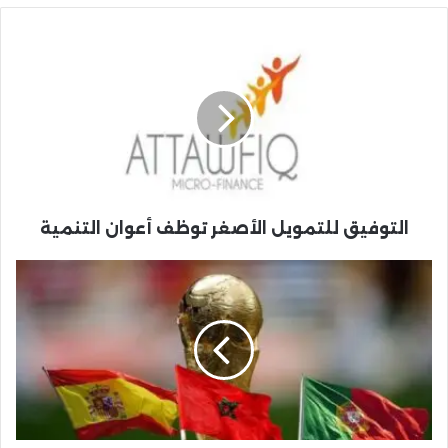
التوفيق
للتمويل
الأصغر
توظف
أعوان
التنمية
التوفيق للتمويل الأصغر توظف أعوان التنمية
مغرب
2030..
تفاصيل
مؤسسة
تنسيق
تنظيم
كأس
العالم
وكأس