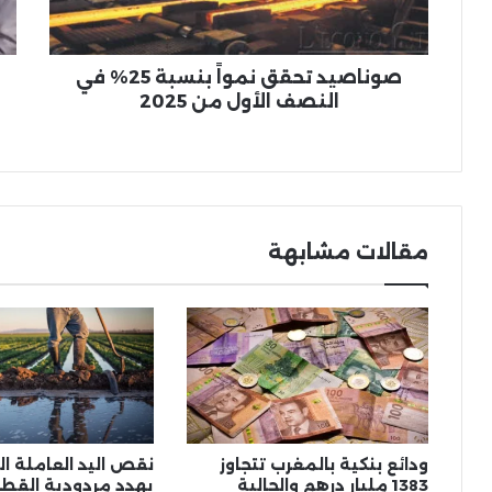
النصف
تق
الأول من 2025
الم
الث
وال
صوناصيد تحقق نمواً بنسبة 25% في
بجر
النصف الأول من 2025
مقالات مشابهة
ودائع بنكية بالمغرب تتجاوز
نقص اليد العاملة 
1383 مليار درهم والجالية
يهدد مردودية القطا