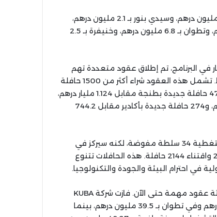
شملت هذه العقود مدناً عديدة منها فاس بميزانية 4.8 مليون درهم، وسيدي بنور بـ 2.1 مليون درهم،
وبنسليمان بـ 3 ملايين درهم، والداخلة بـ 2.45 مليون درهم، وتطوان بـ 6.8 مليون درهم، وخنيفرة بـ 2.5
ار في البرنامج، تم إطلاق عقود متعددة تهم
أساساً مدن طنجة ومراكش وفاس وتطوان وأكادير والرباط. تشمل هذه العقود شراء أكثر من 1500 حافلة
بقيمة تقدر بأزيد من 3.78 مليار درهم، موزعة كما يلي: 476 حافلة جديدة بطنجة مقابل 1.124 مليار درهم،
و567 حافلة جديدة بمراكش وفاس مقابل 1.42 مليار درهم، و274 حافلة جديدة بأكادير مقابل 744.2
يستهدف البرنامج في نهايته اقتناء 3746 حافلة جديدة لتغطية 34 سلطة مفوضة، لكنه سيركز في
المرحلة الأولى على 24 سلطة مفوضة خلال 2025-2026 واقتناء 2144 حافلة. هذه الحافلات تتنوع
بالنسبة لأنظمة التذاكر ومساعدة التشغيل، تم إسناد ثلاثة عقود مهمة حتى الآن. فازت شركة KUBA
SASU بعقدي أنظمة التذاكر في طنجة بـ 78.32 مليون درهم وفي تطوان بـ 39.5 مليون درهم، بينما