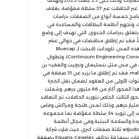
بطاقات السفر والمساعدة في التشغيل والدراسات والاستشارات، وذلك حتى 25 غشت 2025.وتهدف
هذه الاستثمارات إلى إحداث نقلة نوعية في قطاع النقل عبر الحافلات عبر 37 سلطة مفوّضة، بغلاف
يار درهم. ويشمل البرنامج خمسة أنواع من الصفقات: دراسات
ت، وتجهيز أنظمة البطاقات والمساعدة في
 يتعلق بدراسات الجدوى، التي تهدف إلى وضع
اً، فقد تم إطلاق مناقصات في حوالي عشر
مدن، منها خمسة تمت بالفعل adjudication. وشملت هذه المدن: تارودانت (مُنحت لـ Bluecap
Finance)، وتاوريرت (CIMT)، وكلميم (Delta 3 E و Continuum Engineering Consultants)، وتطوان
قصات قيد الإجراء في مدن مثل بنسليمان وتيزنيت والفقيہ بن
صالح وورزازات.أما فيما يخص مساعدات maîtrise d’ouvrage، فقد تم إطلاق ما يزيد عن 15 صفقة في
ات الأولى من العقود لضمان نقل الخبرة
والمتابعة الفعالة. وبلغ إجمالي قيمة الاستثمارات في هذا المحور أكثر من 66 مليون درهم، وشملت
 الثالث، الخاص بتوريد الحافلات، تم التعاقد
لى شراء أكثر من 1500 حافلة جديدة بتكلفة تفوق 3,78 مليار درهم، وذلك لمدن طنجة ومراكش وفاس
وأكادير وتطوان والرباط. ويهدف البرنامج في نهاية المطاف إلى تزويد 34 سلطة مفوّضة بما مجموعه
لجودة والسلامة البيئية.وفي مجال أنظمة
البطاقات الإلكترونية والمساعدة في التشغيل، تم adjudication ثلاثة صفقات كبرى، حيث فازت شركة
KUBA SASU بصفقتين في طنجة وتطوان لأنظمة البطاقات، بينما فاز تحالف Equans-Cegelec بصفقة