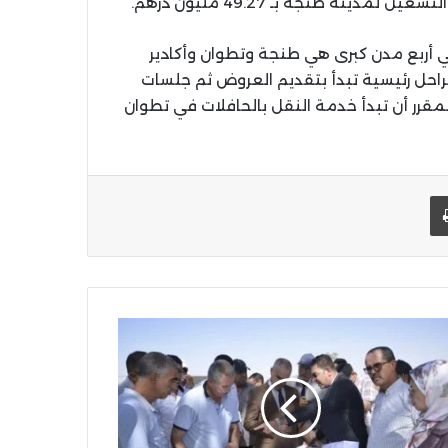
في أربع مدن كبرى هي طنجة وتطوان وأكادير
احل رئيسية تبدأ بتقديم العروض ثم جلسات
المقرر أن تبدأ خدمة النقل بالحافلات في تطوان
يد الإلكتروني
اطبعها
س
لس
ة
رق
عامل
بعان