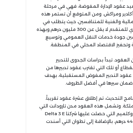
د عقود الإدارة المفوضة، فهي في مرحلة
كادير ومراكش. ومن المتوقع أن تستمر هذه
مالية والفنية للمتنافسين، حيث يتطلب في
مدينة مثل مراكش أن يكون متوسط حجم الأعمال السنوي للمتقدم لا يقل عن 300 مليون درهم.وبهذه
ً بتحسين جودة خدمات النقل العمومي وتوسيع
ية وتحفيز الاقتصاد المحلي في المنطقة.
لعقود، تبدأ بدراسات الجدوى للتدبير
اع أو تلك التي تقترب عقود تدبيرها من
ذ عقود التدبير المفوض المستقبلية، بهدف
وضمان سيرها في أفضل الظروف.
امج التحديث، تم إطلاق عشرة عقود تقريباً،
كة. وتشمل هذه العقود مدن تارودانت التي
فازت بها شركة Bluecap Finance بقيمة 360 ألف درهم، وكلميم التي حصلت عليها شركتا Delta 3 E
وContinuum Engineering Consultants بقيمة 448,500 درهم، بالإضافة إلى تطوان التي أسندت