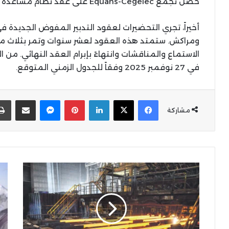
حصل تجمع Equans-Cegelec على عقد نظام مساعدة التشغيل لمدينة طنجة بـ 49.27 مليون درهم.
أخيراً، تجري التحضيرات لعقود التدبير المفوض الجديدة 
ومراكش. ستمتد هذه العقود لعشر سنوات وتمر بثلاث مر
الاستماع والمناقشات وانتهاءً بإبرام العقد النهائي. من 
في 27 نوفمبر 2025 وفقاً للجدول الزمني المتوقع.
X
Facebook
LinkedIn
Pinterest
Messenger
المشاركة عبر البر
مشاركة
صوناصيد
رئي
تحقق
مج
نمواً
جه
بنسبة
الش
25%
وال
في
يتا