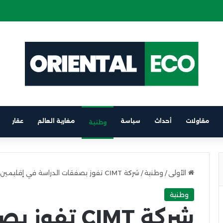
ة كهربائية على متن باخرة الرابط بين برشلونة والناظور
مقاولات
أحداث
سياسة
مغاربة العالم
عقار
وطنية
الأولى
/
وطنية
/
شركة CIMT تفوز بصفقات الدراسة في إقليمين بالشرق تحصد عقود بقيمة مليون درهم
وطنية
شركة CIMT ت