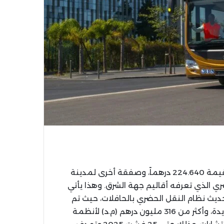
نالت شركة CIMT صفقة دراسة الجدوى لمدينة تاوريرت بقيمة 224.640 درهماً، وصفقة أخرى لمدينة
النقل الحضري الذي تعرفه أقاليم جهة الشرق. وهذا يأتي
ديث نظام النقل الحضري بالحافلات، حيث تم
تخصيص أكثر من 3,7 مليار درهم (م.م.د) لشراء حافلات جديدة، وأكثر من 316 مليون درهم (م.د) لأنظمة