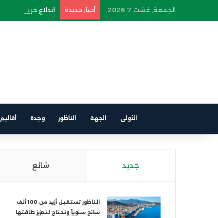
الجمعة, غشت 7 2026
أخبار جديدة
اندلاع حريق في سيار
الأولى
الجهة
الناظور
وجدة
أقاليم
جديد
شائع
الناظور تستقبل أزيد من 100 ألف
سائح سنوياً وتحتاج لتعزيز طاقتها