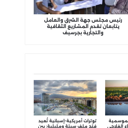
دم
شاريع
قافية
تجارية
رئيس مجلس جهة الشرق والعامل
سيف
يتابعان تقدم المشاريع الثقافية
والتجارية بجرسيف
الموسمية
توترات أمريكية-إسبانية تُعيد
ع الفلاحي
فتح ملف سبتة ومليلية: بين