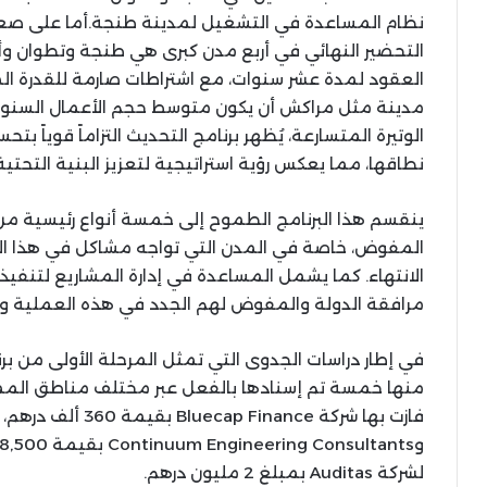
نظام المساعدة في التشغيل لمدينة طنجة.أما على صعي
التحضير النهائي في أربع مدن كبرى هي طنجة وتطوان وأ
العقود لمدة عشر سنوات، مع اشتراطات صارمة للقدرة ال
الوتيرة المتسارعة، يُظهر برنامج التحديث التزاماً قويا
نطاقها، مما يعكس رؤية استراتيجية لتعزيز البنية التحت
ينقسم هذا البرنامج الطموح إلى خمسة أنواع رئيسية من ا
المفوض، خاصة في المدن التي تواجه مشاكل في هذا القط
الانتهاء. كما يشمل المساعدة في إدارة المشاريع لتنفي
مرافقة الدولة والمفوض لهم الجدد في هذه العملية 
في إطار دراسات الجدوى التي تمثل المرحلة الأولى من برن
منها خمسة تم إسنادها بالفعل عبر مختلف مناطق الممل
لشركة Auditas بمبلغ 2 مليون درهم.