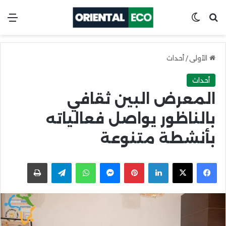
ابحث عن
Switch skin
الق
الأولى
/
أحداث
أحداث
المعرض البين ثقافي
بالناظور يواصل فعالياته
بأنشطة متنوعة
X
Facebook
LinkedIn
Pinterest
Messenger
WhatsApp
Telegram
اطبعها