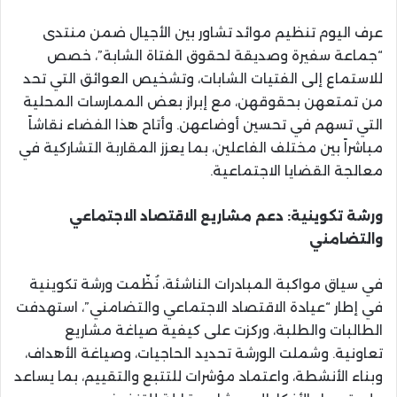
عرف اليوم تنظيم موائد تشاور بين الأجيال ضمن منتدى
“جماعة سفيرة وصديقة لحقوق الفتاة الشابة”، خصص
للاستماع إلى الفتيات الشابات، وتشخيص العوائق التي تحد
من تمتعهن بحقوقهن، مع إبراز بعض الممارسات المحلية
التي تسهم في تحسين أوضاعهن. وأتاح هذا الفضاء نقاشاً
مباشراً بين مختلف الفاعلين، بما يعزز المقاربة التشاركية في
معالجة القضايا الاجتماعية.
ورشة تكوينية: دعم مشاريع الاقتصاد الاجتماعي
والتضامني
في سياق مواكبة المبادرات الناشئة، نُظّمت ورشة تكوينية
في إطار “عيادة الاقتصاد الاجتماعي والتضامني”، استهدفت
الطالبات والطلبة، وركزت على كيفية صياغة مشاريع
تعاونية. وشملت الورشة تحديد الحاجيات، وصياغة الأهداف،
وبناء الأنشطة، واعتماد مؤشرات للتتبع والتقييم، بما يساعد