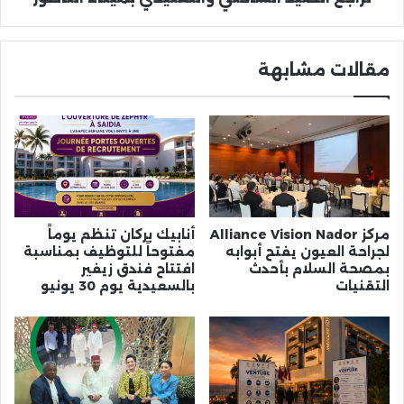
مقالات مشابهة
مركز Alliance Vision Nador
أنابيك بركان تنظم يوماً
لجراحة العيون يفتح أبوابه
مفتوحاً للتوظيف بمناسبة
بمصحة السلام بأحدث
افتتاح فندق زيفير
التقنيات
بالسعيدية يوم 30 يونيو