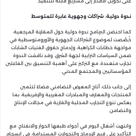
على تحويل الأفكار إلى مشاريع قابلة للتنفيذ.
ندوة دولية: شراكات وجهوية عابرة للمتوسط
كما احتضن البرنامج ندوة دولية حول المقارنة المرجعية،
خُصّصت لموضوع الشراكات الجهوية والأورومتوسطية في
مواجهة خطابات الكراهية، وإدماج حقوق الفتيات الشابات
ضمن السياسات الترابية لجهة الشرق. وقد ناقشت الندوة
تجارب متعددة، مع التركيز على أهمية التنسيق بين الفاعلين
المؤسساتيين والمجتمع المدني.
إلى جانب ذلك، أتاح المعرض التضامني فضاءً لتثمين
المنتجات والمعارف والمبادرات المغربية والإفريقية، بما
يعكس تنوع التجارب المحلية والقارية في مجالات الإنتاج
والتضامن.
وانتهت أشغال اليوم في أجواء طبعها الحوار والانفتاح، مع
التأكيد على قيم الإدماج والتحولات المستدامة، في انسجام