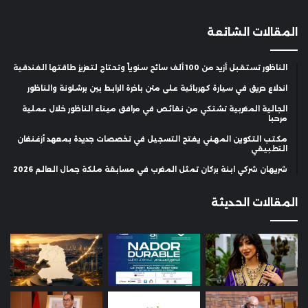
المقالات الشائعة
الناظور تستقبل أزيد من 100 ألف سائح سنوياً وتحتاج لتعزيز طاقتها الفندقية
اندلاع حريق في سيارة كهربائية على متن باخرة الرابط بين برشلونة والناظور
الجالية المغربية تشتكي من نقائص في مرافق ميناء الناظور خلال عملية
مرحبا
مكتب التكوين المهني يفتح التسجيل في تخصصات جديدة بمعهد أزغنغان
التطبيقي
شريهان شركي ابنة بركان تمثل المغرب في مسابقة ملكة جمال العالم 2026
المقالات الحديثة