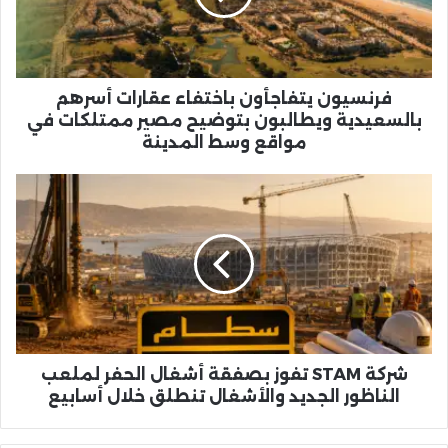
بالسعيدية
ويطالبون
بتوضيح
مصير
ممتلكات
فرنسيون يتفاجأون باختفاء عقارات أسرهم
في
بالسعيدية ويطالبون بتوضيح مصير ممتلكات في
مواقع
مواقع وسط المدينة
وسط
المدينة
شركة
STAM
تفوز
بصفقة
أشغال
الحفر
لملعب
الناظور
الجديد
والأشغال
شركة STAM تفوز بصفقة أشغال الحفر لملعب
تنطلق
الناظور الجديد والأشغال تنطلق خلال أسابيع
خلال
أسابيع