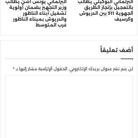
البرلماني البوكيلي يطالب
البرلماني يونس أشن يطالب
بالتعجيل بإنجاز الطريق
وزير التجهيز بضمان أولوية
الجهوية 511 بين الدريوش
تشغيل أبناء الناظور
وكرسيف
والدريوش بميناء الناظور
غرب المتوسط
أضف تعليقاً
لن يتم نشر عنوان بريدك الإلكتروني.
الحقول الإلزامية مشار إليها بـ
*
ا
ل
ت
ع
ل
ي
ق