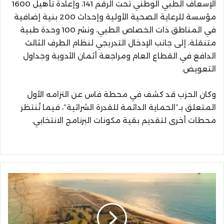
الإسعاف الطبي الوطني تحت الرقم 141، وإعادة تأهيل 1600
مؤسسة للرعاية الصحية الأولية وإحداث 200 بنية إضافية
في المناطق ذات الخصاص الطبي، ونشر 100 وحدة طبية
متنقلة، إلى جانب الإدخال التدريجي لنظام الطرف الثالث
الدافع في القطاع العام ومراجعة أثمان الأدوية وجداول
التعويض.
وكان الحزب قد كشف في محطة فاس عن التزامه الأول
المتعلق بـ”الحماية الدائمة للقدرة الشرائية”، فيما تُنتظر
محطات أخرى لتقديم بقية مكونات البرنامج الانتخابي.
فرنسيون
يتفاجأون
باختفاء
عقارات
أسرهم