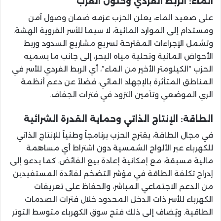
الماء: الربط الفردي وحلول القرب
على صعيد الماء، يعلن الحزب عزمه ضمان وصول آمن
ومستدام إلى الموارد المائية، لا سيما للأسر القروية الهشة.
وتشمل الإجراءات المقترحة تسريع مشاريع السدود وربط
الأحواض المائية وتحلية مياه البحر، إلى جانب ما يسميه
الحزب “الكيلومتر الأخير من الماء”، أي الربط الفردي للأسر في
المناطق المتأثرة بالإجهاد المائي، فضلاً عن دعم أنظمة
الري الموضعي وتأمين التزود في فترات الجفاف.
الطاقة: الإنتاج الذاتي وحماية القدرة الشرائية
في مجال الطاقة، يقترح الحزب برنامجاً وطنياً للإنتاج الذاتي
للكهرباء عبر الألواح الشمسية دون اشتراط أي مساهمة
مالية مسبقة، مع إمكانية إعادة بيع الفائض. كما يدعو إلى
إدراج تكلفة الطاقة في مؤشر التضخم لفائدة المستفيدين
من الدعم الاجتماعي المباشر، والحفاظ على تعريفات
الكهرباء للأسر ذات الدخل المحدود خلال فترات الصدمات
الطاقية. ويُضاف إلى ذلك فتح سوق الكهرباء متوسط التوتر