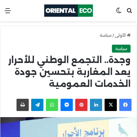
ابحث عن
Switch skin
الق
الأولى
/
سياسة
سياسة
وجدة.. التجمع الوطني للأحرار
يعد المغاربة بتحسين جودة
الخدمات العمومية
X
Facebook
LinkedIn
Pinterest
Messenger
WhatsApp
Telegram
اطبعها