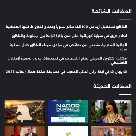
المقالات الشائعة
الناظور تستقبل أزيد من 100 ألف سائح سنوياً وتحتاج لتعزيز طاقتها الفندقية
اندلاع حريق في سيارة كهربائية على متن باخرة الرابط بين برشلونة والناظور
الجالية المغربية تشتكي من نقائص في مرافق ميناء الناظور خلال عملية
مرحبا
مكتب التكوين المهني يفتح التسجيل في تخصصات جديدة بمعهد أزغنغان
التطبيقي
شريهان شركي ابنة بركان تمثل المغرب في مسابقة ملكة جمال العالم 2026
المقالات الحديثة