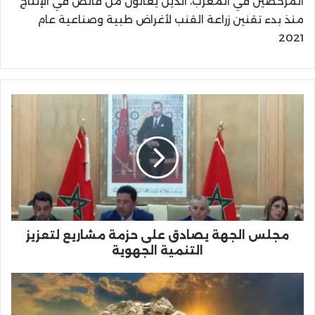
المرخصين في المغرب، الذين يعانون من فائض في الإنتاج
منذ بدء تقنين زراعة القنب لأغراض طبية وصناعية عام
2021
مجلس
الجهة
يصادق
على
حزمة
مشاريع
لتعزيز
التنمية
الجهوية
مجلس الجهة يصادق على حزمة مشاريع لتعزيز
التنمية الجهوية
اكتشاف
رواسب
قصدير