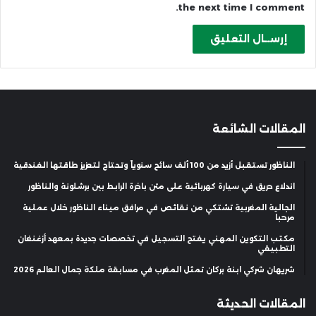
the next time I comment.
المقالات الشائعة
الناظور تستقبل أزيد من 100 ألف سائح سنوياً وتحتاج لتعزيز طاقتها الفندقية
اندلاع حريق في سيارة كهربائية على متن باخرة الرابط بين برشلونة والناظور
الجالية المغربية تشتكي من نقائص في مرافق ميناء الناظور خلال عملية
مرحبا
مكتب التكوين المهني يفتح التسجيل في تخصصات جديدة بمعهد أزغنغان
التطبيقي
شريهان شركي ابنة بركان تمثل المغرب في مسابقة ملكة جمال العالم 2026
المقالات الحديثة