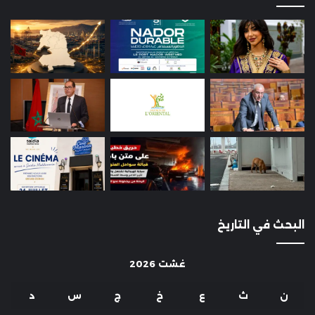
البحث في التاريخ
غشت 2026
ن
ث
ع
خ
ج
س
د