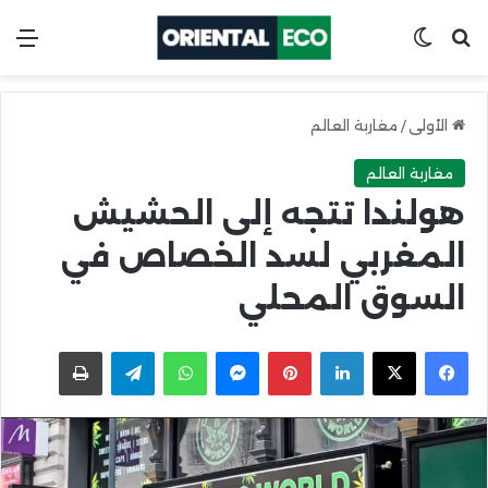
ابحث عن
Switch skin
الق
الأولى
/
مغاربة العالم
مغاربة العالم
هولندا تتجه إلى الحشيش
المغربي لسد الخصاص في
السوق المحلي
X
Facebook
LinkedIn
Pinterest
Messenger
WhatsApp
Telegram
اطبعها