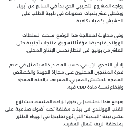
يواجه المشروع التجريبي الذي بدأ في السابع من أبريل
ويغطي عشر بلديات، صعوبات في تلبية الطلب على
الحشيش بكميات كافية.
وفي محاولة لمعالجة هذا الوضع، منحت السلطات
الهولندية ترخيصًا مؤقتًا لتسويق منتجات أجنبية حتى
العاشر من يونيو، في انتظار تحسن الإنتاج المحلي.
إلا أن التحدي الرئيسي، حسب المصدر ذاته، يتمثل في عدم
قدرة المنتجين المحليين على مجاراة الجودة والخصائص
المميزة للحشيش المغربي، المعروف برائحته المميزة
وارتفاع نسبة مادة CBD فيه.
ويرجع هذا الاختلاف إلى طرق الزراعة المتبعة، حيث يُزرع
القنب الهولندي في بيئات مغلقة تحت أضواء صناعية، على
عكس نبتة “البلدية” التي تُزرع تقليديًا في الهواء الطلق
بمنطقة الريف شمال المغرب.