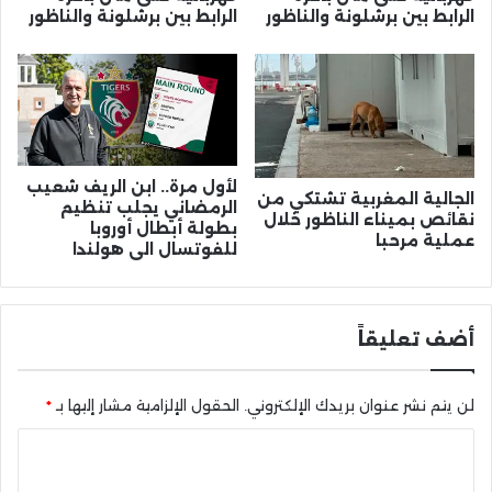
الرابط بين برشلونة والناظور
الرابط بين برشلونة والناظور
لأول مرة.. ابن الريف شعيب
الجالية المغربية تشتكي من
الرمضاني يجلب تنظيم
نقائص بميناء الناظور خلال
بطولة أبطال أوروبا
عملية مرحبا
للفوتسال الى هولندا
أضف تعليقاً
لن يتم نشر عنوان بريدك الإلكتروني.
الحقول الإلزامية مشار إليها بـ
*
ا
ل