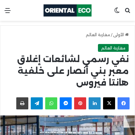
ابحث عن
Switch skin
الق
الأولى
/
مغاربة العالم
مغاربة العالم
نفي رسمي لشائعات إغلاق
معبر بني أنصار على خلفية
هانتا فيروس
X
Facebook
LinkedIn
Pinterest
Messenger
WhatsApp
Telegram
اطبعها