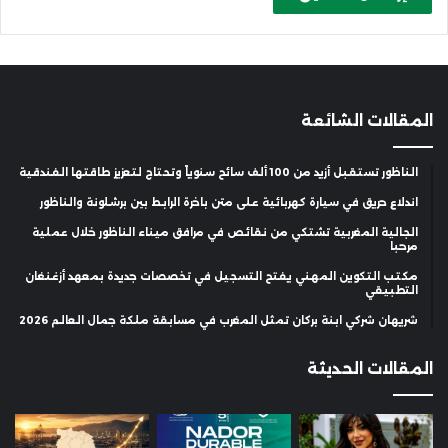
المقالات الشائعة
الناظور تستقبل أزيد من 100 ألف سائح سنوياً وتحتاج لتعزيز طاقتها الفندقية
اندلاع حريق في سيارة كهربائية على متن باخرة الرابط بين برشلونة والناظور
الجالية المغربية تشتكي من نقائص في مرافق ميناء الناظور خلال عملية
مرحبا
مكتب التكوين المهني يفتح التسجيل في تخصصات جديدة بمعهد أزغنغان
التطبيقي
شريهان شركي ابنة بركان تمثل المغرب في مسابقة ملكة جمال العالم 2026
المقالات الحديثة