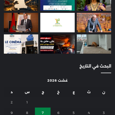
البحث في التاريخ
غشت 2026
ن
ث
ع
خ
ج
س
د
2
1
9
8
7
6
5
4
3