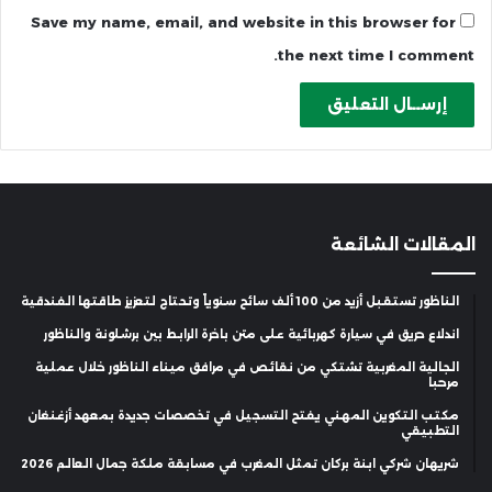
Save my name, email, and website in this browser for
the next time I comment.
المقالات الشائعة
الناظور تستقبل أزيد من 100 ألف سائح سنوياً وتحتاج لتعزيز طاقتها الفندقية
اندلاع حريق في سيارة كهربائية على متن باخرة الرابط بين برشلونة والناظور
الجالية المغربية تشتكي من نقائص في مرافق ميناء الناظور خلال عملية
مرحبا
مكتب التكوين المهني يفتح التسجيل في تخصصات جديدة بمعهد أزغنغان
التطبيقي
شريهان شركي ابنة بركان تمثل المغرب في مسابقة ملكة جمال العالم 2026