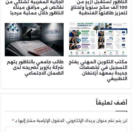
الناظور تستقبل أزيد من
الجالية المغربية تشتكي من
100 ألف سائح سنوياً وتحتاج
نقائص في مرافق ميناء
لتعزيز طاقتها الفندقية
الناظور خلال عملية مرحبا
مكتب التكوين المهني يفتح
طالب جامعي بالناظور يتهم
التسجيل في تخصصات
شركة بتزوير تصريحه لدى
جديدة بمعهد أزغنغان
الضمان الاجتماعي
التطبيقي
أضف تعليقاً
لن يتم نشر عنوان بريدك الإلكتروني.
الحقول الإلزامية مشار إليها بـ
*
ا