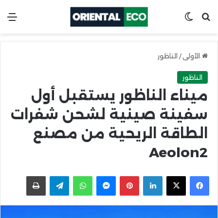
ابحث عن
Switch skin
الق
الأولى
/
الناظور
الناظور
ميناء الناظور يستقبل أول
سفينة صينية لشحن شفرات
الطاقة الريحية من مصنع
Aeolon2
X
Facebook
LinkedIn
Pinterest
Messenger
WhatsApp
Telegram
اطبعها