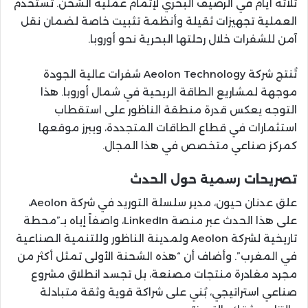
ثلاثة أيام في الرصيف البحري لإتمام عملية الشحن. تستخدم
العملية تجهيزات ثقيلة وأنظمة تثبيت خاصة لضمان نقل
آمن للشفرات خلال رحلتها البحرية نحو أوروبا.
تُنتج شركة Aeolon Technology شفرات عالية الجودة
موجهة لمشاريع الطاقة الريحية في شمال أوروبا. هذا
التوجه يعكس قدرة منطقة الناظور على استقطاب
استثمارات في قطاع الطاقات المتجددة، ويبرز موقعها
كمركز صناعي متخصص في هذا المجال.
تصريحات رسمية حول الحدث
علق عدنان حيون، مدير سلسلة التوريد في شركة Aeolon،
على هذا الحدث عبر منصة LinkedIn، واصفاً إياه بـ”محطة
تاريخية لشركة Aeolon ولمدينة الناظور وللتنمية الصناعية
في المغرب”. وأضاف أن “هذه الشحنة الأولى تمثل أكثر من
مجرد مغادرة منتجات مصنعة، بل تجسد انطلاق مشروع
صناعي استراتيجي، بُني على شراكة قوية وثقة متبادلة