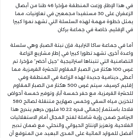
في هذا الإطار، وزعت المنطقة مؤخرا 46 طنا من أبصال
الزعفران على 30 مستفيدا مجمعين في تعاونيات، مما
يمثل خطوة مهمة لهذه السلسلة التي تشهد نموا كبيرا
في الإقليم، خاصة في جماعة بركان
أما في جماعة ساكا الترابية، فإن نبتة الصبار، وهي سلسلة
واعدة أخرى، تشهد تطورا كبيرا في إطار مشاريع الزراعة
التضامنية التي تتبناها استراتيجية “جيل أخضر” مؤخرا، تم
غرس 100 هكتار من الصبار المقاوم للحشرة القرمزية، مما
أعطى دينامية جديدة لهذه الزراعة في المنطقة وفي
إقليم كرسيف، سيتم غرس 500 هكتار من الصبار المقاوم
للحشرة القرمزية، مع حفر خمسة آبار، وتوفير خمسة أحواض
لتخزين مياه السقي وخمس صهاريج متنقلة لصالح 580
فلاحا، باستثمار إجمالي قدره 10.22 مليون درهم يندرج هذا
البرنامج ضمن رؤية شاملة لفتح المجال أمام الاستغلاليات
الفلاحية، وتعزيز الإنتاج الحيواني والنحلي، مع ضمان تدبير
أفضل للموارد المائية على المدى البعيد، من المتوقع أن