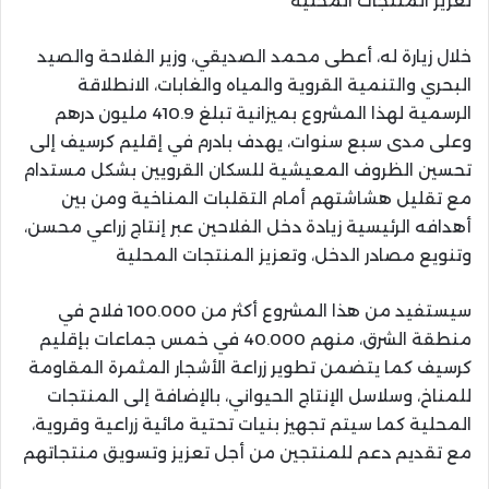
تعزيز المنتجات المحلية
خلال زيارة له، أعطى محمد الصديقي، وزير الفلاحة والصيد
البحري والتنمية القروية والمياه والغابات، الانطلاقة
الرسمية لهذا المشروع بميزانية تبلغ 410.9 مليون درهم
وعلى مدى سبع سنوات، يهدف بادرم في إقليم كرسيف إلى
تحسين الظروف المعيشية للسكان القرويين بشكل مستدام
مع تقليل هشاشتهم أمام التقلبات المناخية ومن بين
أهدافه الرئيسية زيادة دخل الفلاحين عبر إنتاج زراعي محسن،
وتنويع مصادر الدخل، وتعزيز المنتجات المحلية
سيستفيد من هذا المشروع أكثر من 100.000 فلاح في
منطقة الشرق، منهم 40.000 في خمس جماعات بإقليم
كرسيف كما يتضمن تطوير زراعة الأشجار المثمرة المقاومة
للمناخ، وسلاسل الإنتاج الحيواني، بالإضافة إلى المنتجات
المحلية كما سيتم تجهيز بنيات تحتية مائية زراعية وقروية،
مع تقديم دعم للمنتجين من أجل تعزيز وتسويق منتجاتهم