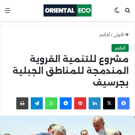
ابحث عن
Switch skin
الق
الأولى
/
أقاليم
أقاليم
مشروع للتنمية القروية
المندمجة للمناطق الجبلية
بجرسيف
X
Facebook
LinkedIn
Pinterest
Messenger
WhatsApp
Telegram
اطبعها