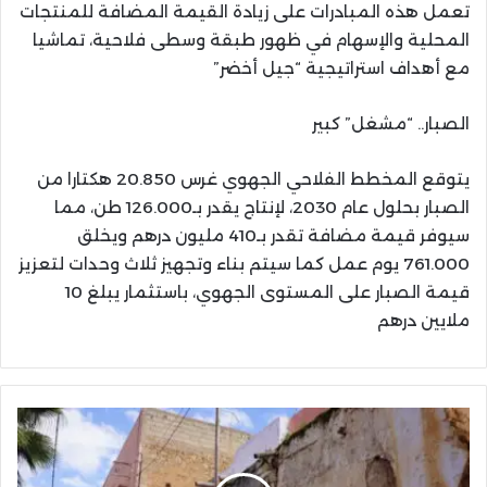
تعمل هذه المبادرات على زيادة القيمة المضافة للمنتجات
المحلية والإسهام في ظهور طبقة وسطى فلاحية، تماشيا
مع أهداف استراتيجية “جيل أخضر”
الصبار.. “مشغل” كبير
يتوقع المخطط الفلاحي الجهوي غرس 20.850 هكتارا من
الصبار بحلول عام 2030، لإنتاج يقدر بـ126.000 طن، مما
سيوفر قيمة مضافة تقدر بـ410 مليون درهم ويخلق
761.000 يوم عمل كما سيتم بناء وتجهيز ثلاث وحدات لتعزيز
قيمة الصبار على المستوى الجهوي، باستثمار يبلغ 10
ملايين درهم
جهة
الشرق
تُجري
عملية