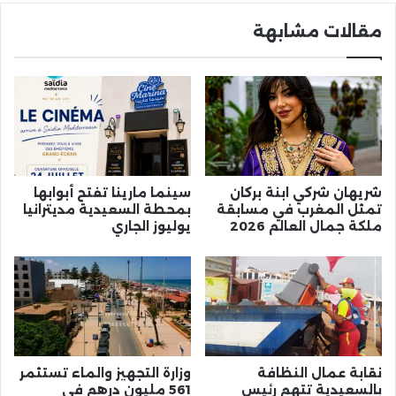
مقالات مشابهة
شريهان شركي ابنة بركان
سينما مارينا تفتح أبوابها
تمثل المغرب في مسابقة
بمحطة السعيدية مديترانيا
ملكة جمال العالم 2026
يوليوز الجاري
نقابة عمال النظافة
وزارة التجهيز والماء تستثمر
بالسعيدية تتهم رئيس
561 مليون درهم في