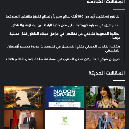
المقالات الشائعة
الناظور تستقبل أزيد من 100 ألف سائح سنوياً وتحتاج لتعزيز طاقتها الفندقية
اندلاع حريق في سيارة كهربائية على متن باخرة الرابط بين برشلونة والناظور
الجالية المغربية تشتكي من نقائص في مرافق ميناء الناظور خلال عملية
مرحبا
مكتب التكوين المهني يفتح التسجيل في تخصصات جديدة بمعهد أزغنغان
التطبيقي
شريهان شركي ابنة بركان تمثل المغرب في مسابقة ملكة جمال العالم 2026
المقالات الحديثة