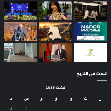
البحث في التاريخ
غشت 2026
ن
ث
ع
خ
ج
س
د
2
1