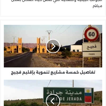
مباشر.
تفاصيل
خمسة
مشاريع
تنموية
بإقليم
فجيج
تفاصيل خمسة مشاريع تنموية بإقليم فجيج
تعزيز
البنية
التحتية
للمناطق
الحدودية