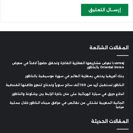
المقالات الشائعة
Luxmaj تعرض مشاريعها العقارية الفاخرة وتحقق حضوراً لافتاً في معرض
Oriental Immo بالناظور
بنك أفريقيا يحتفي بمغاربة العالم في سهرة موسيقية بالناظور
الناظور تستقبل أزيد من 100 ألف سائح سنوياً وتحتاج لتعزيز طاقتها الفندقية
اندلاع حريق في سيارة كهربائية على متن باخرة الرابط بين برشلونة والناظور
الجالية المغربية تشتكي من نقائص في مرافق ميناء الناظور خلال عملية
مرحبا
المقالات الحديثة