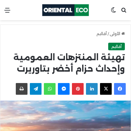
ابحث عن
Switch skin
الق
الأولى
/
أقاليم
أقاليم
تهيئة المنتزهات العمومية
وإحداث حزام أخضر بتاوريرت
X
Facebook
LinkedIn
Pinterest
Messenger
WhatsApp
Telegram
اطبعها