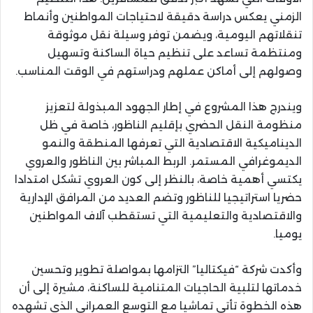
الزمني يعكس دراسة دقيقة لاحتياجات المواطنين وأنماط
تنقلاتهم اليومية، ويضمن توفر وسيلة نقل موثوقة
ومنتظمة تساعد على تنظيم حياة الساكنة وتسهيل
وصولهم إلى أماكن عملهم ودراستهم في الوقت المناسب.
ويندرج هذا المشروع في إطار الجهود المبذولة لتعزيز
منظومة النقل الحضري بإقليم الناظور، خاصة في ظل
الديناميكية الاقتصادية التي تعرفها المنطقة والنمو
الديموغرافي المستمر. الربط المباشر بين الناظور والعروي
يكتسي أهمية خاصة، بالنظر إلى كون العروي تشكل امتدادا
حضريا استراتيجيا للناظور وتضم العديد من المرافق الإدارية
والاقتصادية والتعليمية التي تستقطب آلاف المواطنين
يوميا.
وأكدت شركة “فيكتاليا” التزامها بمواصلة تطوير وتحسين
خدماتها لتلبية الحاجيات المتنامية للساكنة، مشيرة إلى أن
هذه الخطوة تأتي تماشيا مع التوسع العمراني الذي تشهده