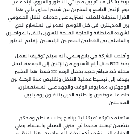
يربط بشكل مباشر بين مدينتي الناظور والعروي، ابتداء من
يوم الإثنين التاسع والعشرين من شتنبر الجاري. يأتي هذا
القرار استجابة للطلب المتزايد على خدمات النقل العمومي
بين المدينتين، في ظل التوسع العمراني المتسارع الذي
تشهده المنطقة والحاجة الملحة لتسهيل تنقل المواطنين
والعاملين بين القطبين الحضريين الرئيسيين بإقليم الناظور.
وأفادت الشركة في بلاغ رسمي، أنه سيتم توقيف العمل
بخط B22 خلال أيام الأسبوع من الإثنين إلى الجمعة، ليحل
محله خط مباشر جديد يحمل الرقم 22 فقط. هذا التغيير
يهدف إلى تبسيط عملية التنقل وتقليص مدة الرحلة بين
الوجهتين، مما يوفر الوقت والجهد على المستعملين،
خاصة الموظفين والطلبة الذين يتنقلون يوميا بين
المدينتين.
ستعتمد شركة “فيكتاليا” برنامج رحلات منظم ومحكم
يتضمن توقيتا محددا في فترتي الصباح والمساء، وهي
الأوقات التي تشهد أكبر تدفق للمسافرين. هذا التنظيم