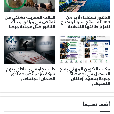
الناظور تستقبل أزيد من
الجالية المغربية تشتكي من
100 ألف سائح سنوياً وتحتاج
نقائص في مرافق ميناء
لتعزيز طاقتها الفندقية
الناظور خلال عملية مرحبا
مكتب التكوين المهني يفتح
طالب جامعي بالناظور يتهم
التسجيل في تخصصات
شركة بتزوير تصريحه لدى
جديدة بمعهد أزغنغان
الضمان الاجتماعي
التطبيقي
أضف تعليقاً