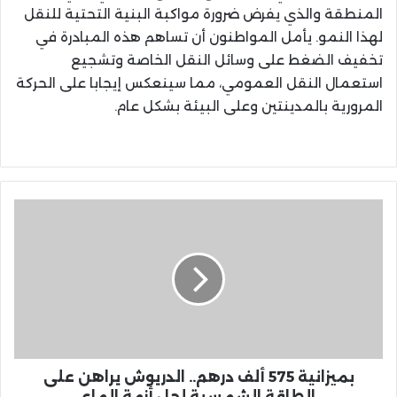
المنطقة والذي يفرض ضرورة مواكبة البنية التحتية للنقل
لهذا النمو. يأمل المواطنون أن تساهم هذه المبادرة في
تخفيف الضغط على وسائل النقل الخاصة وتشجيع
استعمال النقل العمومي، مما سينعكس إيجابا على الحركة
المرورية بالمدينتين وعلى البيئة بشكل عام.
بميزانية
575
ألف
درهم..
الدريوش
يراهن
على
الطاقة
الشمسية
لحل
بميزانية 575 ألف درهم.. الدريوش يراهن على
أزمة
الطاقة الشمسية لحل أزمة الماء