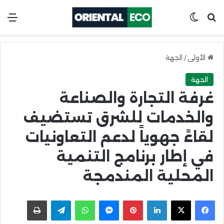
ابحث عن
Switch skin
الق
الأولى
/
الجهة
الجهة
غرفة التجارة والصناعة
والخدمات للشرق تستضيف
لقاءً جهوياً لدعم التعاونيات
في إطار برنامج التنمية
المحلية المندمجة
X
Facebook
LinkedIn
Pinterest
Messenger
WhatsApp
Telegram
اطبعها