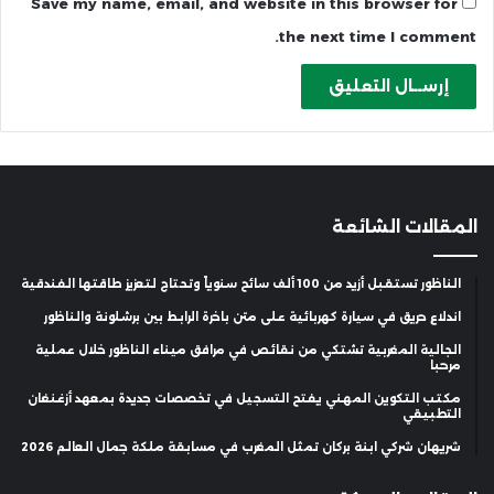
Save my name, email, and website in this browser for
the next time I comment.
المقالات الشائعة
الناظور تستقبل أزيد من 100 ألف سائح سنوياً وتحتاج لتعزيز طاقتها الفندقية
اندلاع حريق في سيارة كهربائية على متن باخرة الرابط بين برشلونة والناظور
الجالية المغربية تشتكي من نقائص في مرافق ميناء الناظور خلال عملية
مرحبا
مكتب التكوين المهني يفتح التسجيل في تخصصات جديدة بمعهد أزغنغان
التطبيقي
شريهان شركي ابنة بركان تمثل المغرب في مسابقة ملكة جمال العالم 2026