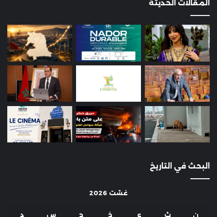
المقالات الحديثة
البحث في التاريخ
غشت 2026
ن
ث
ع
خ
ج
س
د