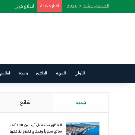
الجمعة, غشت 7 2026
أخبار جديدة
اندلاع حريق في سيار
الأولى
الجهة
الناظور
وجدة
أقاليم
جديد
شائع
الناظور تستقبل أزيد من 100 ألف
سائح سنوياً وتحتاج لتعزيز طاقتها