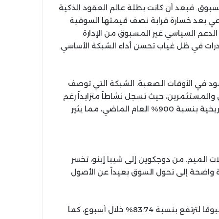
ير مسبوق. فبعد أن كانت بطلة عالم العقود الذكية
اعي بعد خسارة قرابة نصف قيمتها السوقية
م الدعم السياسي غير المسبوق من الإدارة
درات في ظل غياب تحسن أداء الشبكة الأساسي.
ود في الأوقات الصعبة. الشبكة التي توصف
ن والمستثمرين، حيث تسجل نشاطاً متزايداً رغم
العاصفة التجارية. هذا الأداء يعيد إلى الأذهان قفزتها التاريخية بنسبة 900% العام الماضي، مما يثير
لات الميم. من دوجكوين إلى شيبا إينو، تخسر
ن قيمتها، في إشارة واضحة إلى تحول السوق بعيداً عن الأصول
يستثنى من ذلك عملة ترامب التي حققت ارتفاعا غير مسبوقا لترتفع بنسبة 83.74% خلال أسبوع، كما