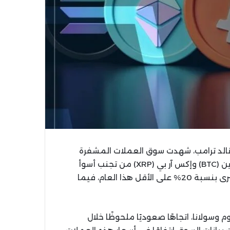
نالد ترامب، شهدت سوق العملات المشفرة
تقلبات حادة، حيث تمكنت عملات قليلة فقط مثل بيتكوين (BTC) وإكس آر بي (XRP) من تجنب أسوأ
الانخفاضات. بينما تراجعت معظم العملات المشفرة الكبرى بنسبة 20% على الأقل هذا العام، فيما
وسولانا، اتجاهًا صعوديًا ملحوظًا خلال