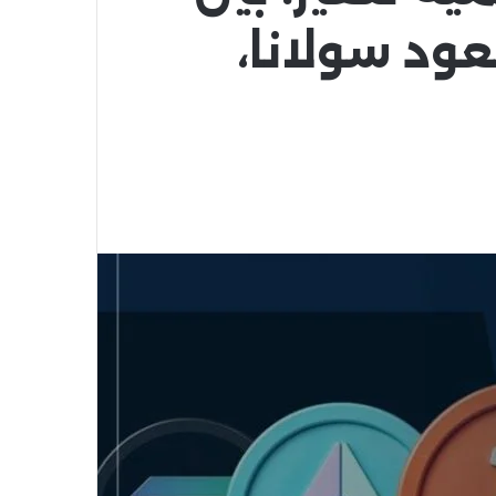
ود سولانا،