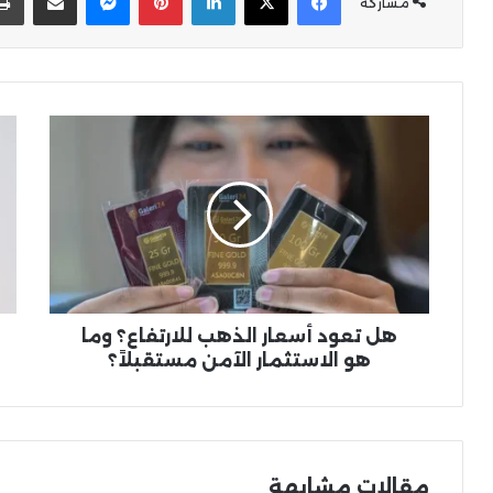
مشاركة
هل
الذ
تعود
يخس
أسعار
وال
الذهب
يرت
للارتفاع؟
مع
وما
ترا
هو
الت
الاستثمار
الت
الآمن
مستقبلاً؟
هل تعود أسعار الذهب للارتفاع؟ وما
هو الاستثمار الآمن مستقبلاً؟
مقالات مشابهة