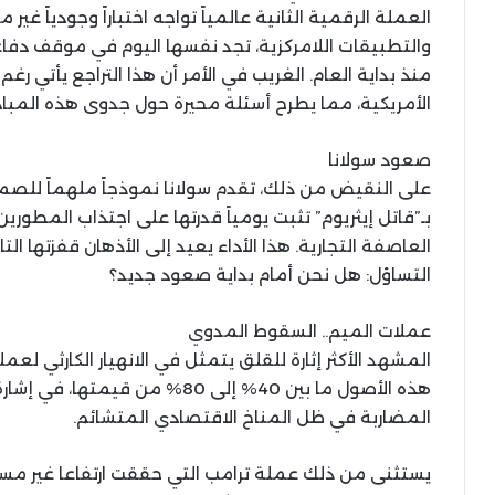
العملة الرقمية الثانية عالمياً تواجه اختباراً وجودياً غ
والتطبيقات اللامركزية، تجد نفسها اليوم في موقف دف
منذ بداية العام. الغريب في الأمر أن هذا التراجع يأتي رغ
الأمريكية، مما يطرح أسئلة محيرة حول جدوى هذه المبا
صعود سولانا
على النقيض من ذلك، تقدم سولانا نموذجاً ملهماً للصم
بـ”قاتل إيثريوم” تثبت يومياً قدرتها على اجتذاب المطوري
التساؤل: هل نحن أمام بداية صعود جديد؟
عملات الميم.. السقوط المدوي
المشهد الأكثر إثارة للقلق يتمثل في الانهيار الكارثي لعم
هذه الأصول ما بين 40% إلى 80% م
المضاربة في ظل المناخ الاقتصادي المتشائم.