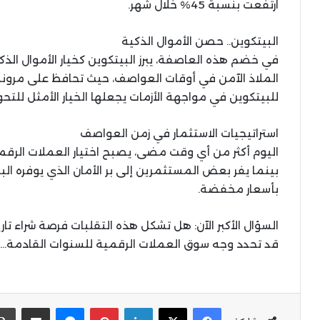
ارتفعت بنسبة 45% خلال شهر.
البيتكوين.. حصن الأموال الذكية
في خضم هذه العاصفة، يبرز البيتكوين كخيار الأموال الذكي
الملاذ الآمن في أوقات العواصف، حيث تحافظ على مرونة ن
للبيتكوين في مواجهة الأزمات يجعلها الخيار الأمثل للت
استراتيجيات الاستثمار في زمن العواصف
اليوم أكثر من أي وقت مضى، يصبح اختيار العملات الرقمي
بينما يفر بعض المستثمرين إلى بر الأمان الذي يوفره الب
بأسعار مخفضة.
السؤال الأكبر الآن: هل تشكل هذه التقلبات فرصة شراء تاري
قد تحدد وجه سوق العملات الرقمية للسنوات القادمة….
X
Facebook
LinkedIn
Pinterest
Messenger
المشاركة عبر البر