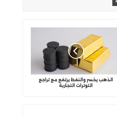
هب
ر
نفط
فع
جع
وترات
جارية
الذهب يخسر والنفط يرتفع مع تراجع
التوترات التجارية