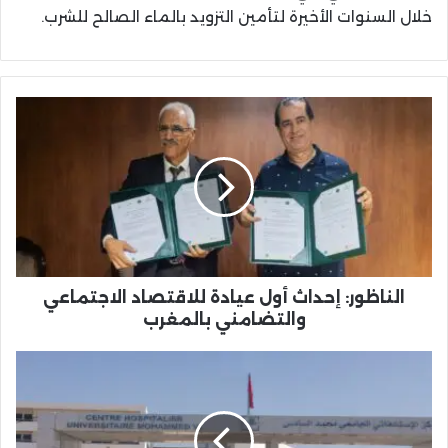
خلال السنوات الأخيرة لتأمين التزويد بالماء الصالح للشرب.
الناظور:
إحداث
أول
عيادة
للاقتصاد
الاجتماعي
والتضامني
بالمغرب
الناظور: إحداث أول عيادة للاقتصاد الاجتماعي
والتضامني بالمغرب
جهة
الشرق
تصلح
منظومتها
الصحية