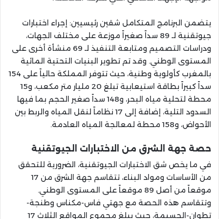
يتضمن البرنامج المتكامل شقين رئيسيين: إجراء اختبارات
جيوتقنية لـ 89 سداً صغيراً موزعة على مختلف الجهات،
ودراسات التصميم ومتابعة التنفيذ لـ 69 منشأة أخرى على
المستوى الوطني. وقد تم تطوير البنيات التحتية المائية
بالمغرب كأولوية وطنية، حيث تتوفر المملكة حالياً على 154
سداً كبيراً بطاقة استيعابية تبلغ 20 مليار متر مكعب، و15
محطة لتحلية مياه البحر، و148 سداً صغير الحجم بما فيها
السدود التلية، إضافة إلى 17 نظاماً لنقل المياه والربط بين
الأحواض، و158 محطة لمعالجة المياه العادمة.
حصة جهة الشرق من الاختبارات الجيوتقنية
في ما يخص شق الاختبارات الجيوتقنية، الضرورية للتحقق
من الأساسات ومواد البناء، تتقاسم جهة الشرق من 17
موقعاً من أصل 89 موقعاً على المستوى الوطني.
وتتقاسم هذه الحصة مع جهتي فاس-مكناس وطنجة-
تطوان-الحسيمة، حيث يبلغ مجموع المواقع الثلاث 17