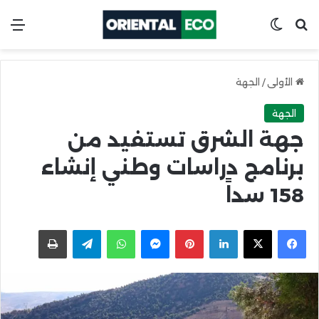
ابحث عن
Switch skin
الق
الأولى
/
الجهة
الجهة
جهة الشرق تستفيد من
برنامج دراسات وطني إنشاء
158 سداً
X
Facebook
LinkedIn
Pinterest
Messenger
WhatsApp
Telegram
اطبعها