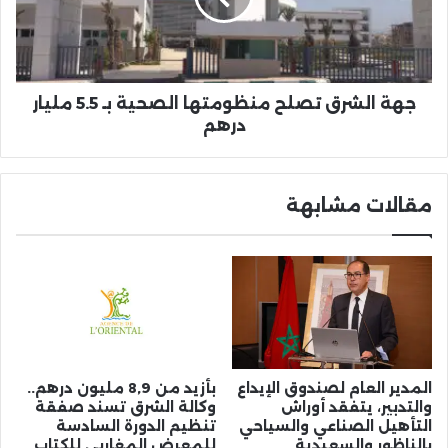
بـ
5.5
مليار
درهم
جهة الشرق تصلح منظومتها الصحية بـ 5.5 مليار
درهم
مقالات مشابهة
المدير العام لصندوق الإيداع
بأزيد من 8,9 مليون درهم..
والتدبير، يتفقد أوراش
وكالة الشرق تسند صفقة
التأهيل الصناعي والسياحي
تنظيم الدورة السادسة
بالناظور والسعيدية
للمعرض المغاربي للكتاب