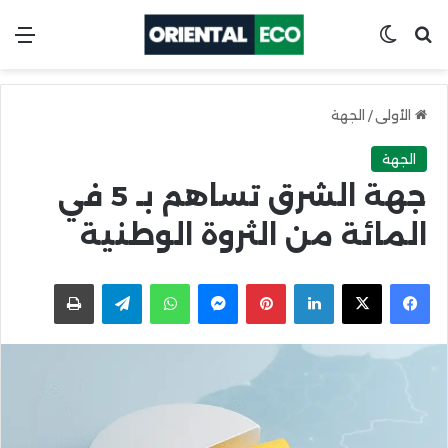
ابحث عن
Switch skin
الق
الأولى
/
الجهة
الجهة
جهة الشرق تساهم بـ 5 في
المائة من الثروة الوطنية
X
Facebook
LinkedIn
Pinterest
Messenger
WhatsApp
Telegram
اطبعها