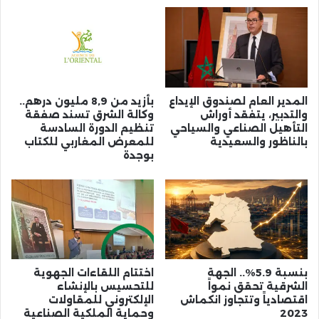
المدير العام لصندوق الإيداع
بأزيد من 8,9 مليون درهم..
والتدبير، يتفقد أوراش
وكالة الشرق تسند صفقة
التأهيل الصناعي والسياحي
تنظيم الدورة السادسة
بالناظور والسعيدية
للمعرض المغاربي للكتاب
بوجدة
بنسبة 5.9%.. الجهة
اختتام اللقاءات الجهوية
الشرقية تحقق نمواً
للتحسيس بالإنشاء
اقتصادياً وتتجاوز انكماش
الإلكتروني للمقاولات
2023
وحماية الملكية الصناعية