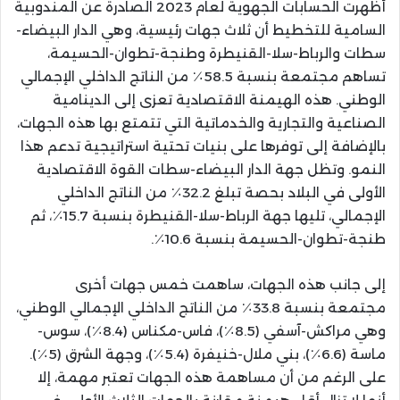
أظهرت الحسابات الجهوية لعام 2023 الصادرة عن المندوبية
السامية للتخطيط أن ثلاث جهات رئيسية، وهي الدار البيضاء-
سطات والرباط-سلا-القنيطرة وطنجة-تطوان-الحسيمة،
تساهم مجتمعة بنسبة 58.5٪ من الناتج الداخلي الإجمالي
الوطني. هذه الهيمنة الاقتصادية تعزى إلى الدينامية
الصناعية والتجارية والخدماتية التي تتمتع بها هذه الجهات،
بالإضافة إلى توفرها على بنيات تحتية استراتيجية تدعم هذا
النمو. وتظل جهة الدار البيضاء-سطات القوة الاقتصادية
الأولى في البلاد بحصة تبلغ 32.2٪ من الناتج الداخلي
الإجمالي، تليها جهة الرباط-سلا-القنيطرة بنسبة 15.7٪، ثم
طنجة-تطوان-الحسيمة بنسبة 10.6٪.
إلى جانب هذه الجهات، ساهمت خمس جهات أخرى
مجتمعة بنسبة 33.8٪ من الناتج الداخلي الإجمالي الوطني،
وهي مراكش-آسفي (8.5٪)، فاس-مكناس (8.4٪)، سوس-
ماسة (6.6٪)، بني ملال-خنيفرة (5.4٪)، وجهة الشرق (5٪).
على الرغم من أن مساهمة هذه الجهات تعتبر مهمة، إلا