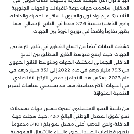
أنها لا تزال أقل هيمنة مقارنة بالجهات الثلاث الأولى. في
المقابل، ساهمت جهات درعة-تافيلالت والجهات الجنوبية
الثلاث (كلميم-واد نون والعيون-الساقية الحمراء والداخلة-
وادي الذهب) بنسبة 7.6٪ فقط في الناتج الإجمالي، مما
يظهر تفاوتاً واضحاً في توزيع الثروة بين الجهات.
كشفت البيانات أيضاً عن اتساع الفوارق في خلق الثروة بين
الجهات، حيث ارتفع متوسط الفارق المطلق بين الناتج
الداخلي الإجمالي لمختلف الجهات ومتوسط الناتج الجهوي
من 73.3 مليار درهم في عام 2022 إلى 83.1 مليار درهم في
عام 2023. يعكس هذا الاتجاه زيادة في التركيز الاقتصادي
في الجهات الأكثر دينامية، مما قد يستدعي سياسات لتعزيز
التنمية المتوازنة.
من ناحية النمو الاقتصادي، تميزت خمس جهات بمعدلات
نمو تفوق المعدل الوطني البالغ 3.7٪. حيث سجلت جهة
الداخلة-وادي الذهب أعلى معدل نمو بلغ 10.1٪، مدعوماً
بتطور قطاعات الصيد البحري والبناء والأشغال العمومية.