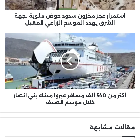
الشرق
يهدد
الموسم
استمرار عجز مخزون سدود حوض ملوية بجهة
الزراعي
الشرق يهدد الموسم الزراعي المقبل
المقبل
أكثر
من
540
ألف
مسافر
عبروا
ميناء
بني
انصار
خلال
أكثر من 540 ألف مسافر عبروا ميناء بني انصار
موسم
خلال موسم الصيف
الصيف
مقالات مشابهة