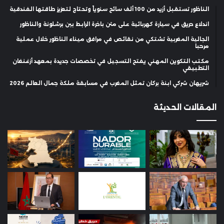
الناظور تستقبل أزيد من 100 ألف سائح سنوياً وتحتاج لتعزيز طاقتها الفندقية
اندلاع حريق في سيارة كهربائية على متن باخرة الرابط بين برشلونة والناظور
الجالية المغربية تشتكي من نقائص في مرافق ميناء الناظور خلال عملية
مرحبا
مكتب التكوين المهني يفتح التسجيل في تخصصات جديدة بمعهد أزغنغان
التطبيقي
شريهان شركي ابنة بركان تمثل المغرب في مسابقة ملكة جمال العالم 2026
المقالات الحديثة