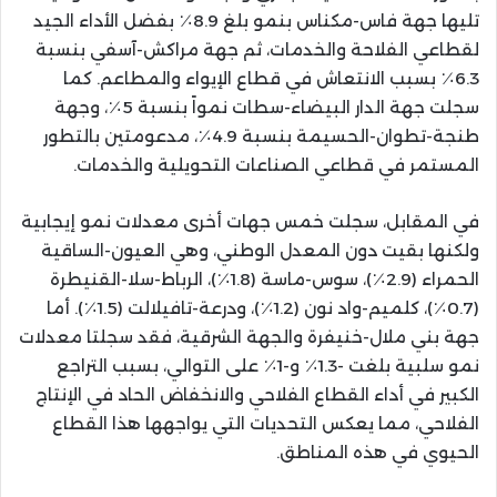
تليها جهة فاس-مكناس بنمو بلغ 8.9٪ بفضل الأداء الجيد
لقطاعي الفلاحة والخدمات، ثم جهة مراكش-آسفي بنسبة
6.3٪ بسبب الانتعاش في قطاع الإيواء والمطاعم. كما
سجلت جهة الدار البيضاء-سطات نمواً بنسبة 5٪، وجهة
طنجة-تطوان-الحسيمة بنسبة 4.9٪، مدعومتين بالتطور
المستمر في قطاعي الصناعات التحويلية والخدمات.
في المقابل، سجلت خمس جهات أخرى معدلات نمو إيجابية
ولكنها بقيت دون المعدل الوطني، وهي العيون-الساقية
الحمراء (2.9٪)، سوس-ماسة (1.8٪)، الرباط-سلا-القنيطرة
(0.7٪)، كلميم-واد نون (1.2٪)، ودرعة-تافيلالت (1.5٪). أما
جهة بني ملال-خنيفرة والجهة الشرقية، فقد سجلتا معدلات
نمو سلبية بلغت -1.3٪ و-1٪ على التوالي، بسبب التراجع
الكبير في أداء القطاع الفلاحي والانخفاض الحاد في الإنتاج
الفلاحي، مما يعكس التحديات التي يواجهها هذا القطاع
الحيوي في هذه المناطق.