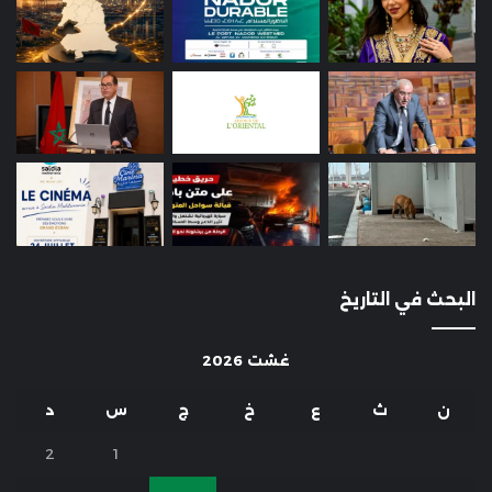
البحث في التاريخ
غشت 2026
ن
ث
ع
خ
ج
س
د
2
1