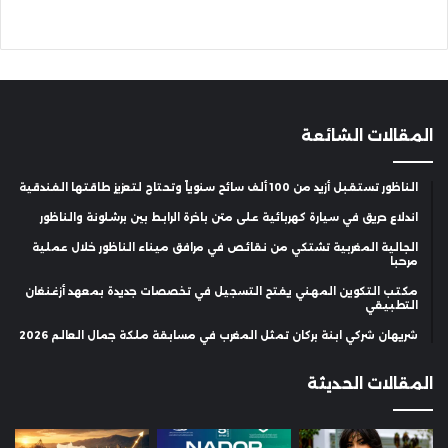
المقالات الشائعة
الناظور تستقبل أزيد من 100 ألف سائح سنوياً وتحتاج لتعزيز طاقتها الفندقية
اندلاع حريق في سيارة كهربائية على متن باخرة الرابط بين برشلونة والناظور
الجالية المغربية تشتكي من نقائص في مرافق ميناء الناظور خلال عملية
مرحبا
مكتب التكوين المهني يفتح التسجيل في تخصصات جديدة بمعهد أزغنغان
التطبيقي
شريهان شركي ابنة بركان تمثل المغرب في مسابقة ملكة جمال العالم 2026
المقالات الحديثة