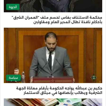
الجهة
محكمة الاستئناف بفاس تحسم ملف “العمران الشرق”
بأحكام نافذة تطال المدير العام ومقاولين
سياسة
حكيم بن عبدالله يواجه الحكومة بأرقام معاناة الجهة
الشرقية ويطالب بإنصافها في ميثاق الاستثمار