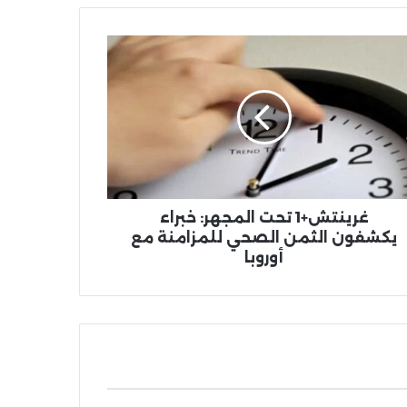
غرينتش+1
ت
جهر:
اء
شفون
من
صحي
زامنة
با
غرينتش+1 تحت المجهر: خبراء
يكشفون الثمن الصحي للمزامنة مع
أوروبا