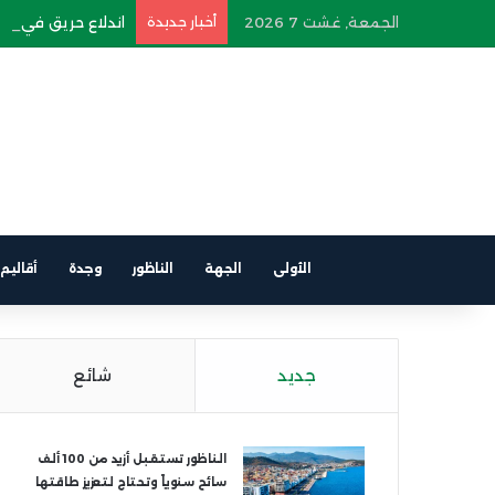
الجمعة, غشت 7 2026
أخبار جديدة
اندلاع حريق في سيار
الأولى
الجهة
الناظور
وجدة
أقاليم
جديد
شائع
الناظور تستقبل أزيد من 100 ألف
سائح سنوياً وتحتاج لتعزيز طاقتها