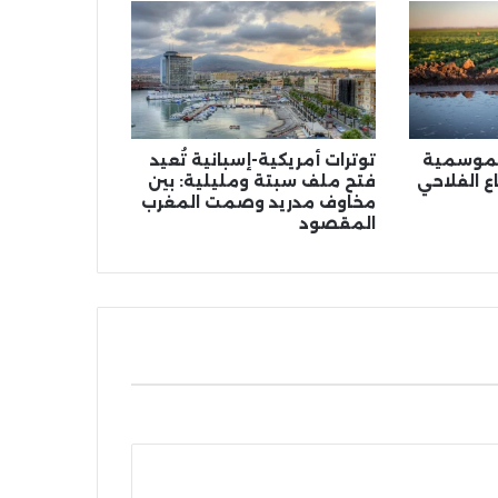
الموسمية
توترات أمريكية-إسبانية تُعيد
ع الفلاحي
فتح ملف سبتة ومليلية: بين
مخاوف مدريد وصمت المغرب
المقصود