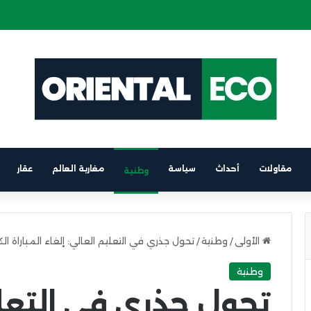
ة كهربائية على متن باخرة الرابط بين برشلونة والناظور
مقاولات
أحداث
سياسة
مغاربة العالم
عقار
وطنية
الأولى
/
وطنية
/
تحول جذري في التعليم العالي: إلغاء المباراة الك
وطنية
تحول جذري في التعلي