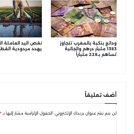
ودائع بنكية بالمغرب تتجاوز
نقص اليد العاملة 
1383 مليار درهم والجالية
يهدد مردودية القطا
تساهم بـ228 ملياراً
أضف تعليقاً
لن يتم نشر عنوان بريدك الإلكتروني.
الحقول الإلزامية مشار إليها بـ
*
ا
ل