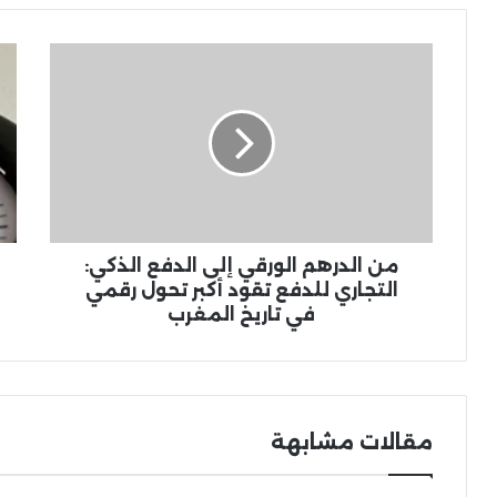
من
الدرهم
تح
الورقي
الم
إلى
خبر
الدفع
يك
الذكي:
الث
التجاري
ال
للدفع
للم
تقود
مع
أكبر
أورو
من الدرهم الورقي إلى الدفع الذكي:
تحول
التجاري للدفع تقود أكبر تحول رقمي
رقمي
في تاريخ المغرب
في
تاريخ
المغرب
مقالات مشابهة