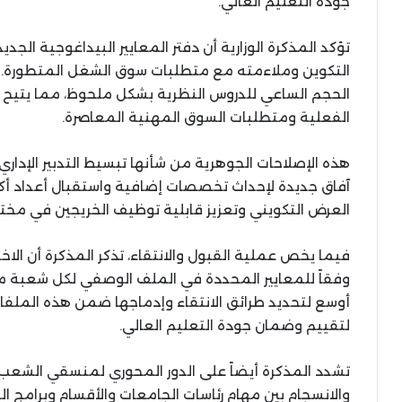
جودة التعليم العالي.
تؤكد المذكرة الوزارية أن دفتر المعايير البيداغوجية الج
التكوين وملاءمته مع متطلبات سوق الشغل المتطورة. من
الحجم الساعي للدروس النظرية بشكل ملحوظ، مما يتيح ت
الفعلية ومتطلبات السوق المهنية المعاصرة.
هذه الإصلاحات الجوهرية من شأنها تبسيط التدبير الإدار
آفاق جديدة لإحداث تخصصات إضافية واستقبال أعداد أكب
العرض التكويني وتعزيز قابلية توظيف الخريجين في مختلف
فيما يخص عملية القبول والانتقاء، تذكر المذكرة أن الاخ
وفقاً للمعايير المحددة في الملف الوصفي لكل شعبة م
أوسع لتحديد طرائق الانتقاء وإدماجها ضمن هذه الملفات
لتقييم وضمان جودة التعليم العالي.
تشدد المذكرة أيضاً على الدور المحوري لمنسقي الشع
والانسجام بين مهام رئاسات الجامعات والأقسام وبرامج ال