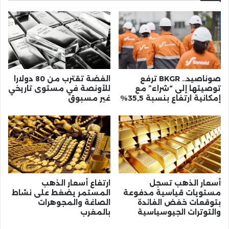
صوناصيد.. BKGR ترفع
الفضة تقترب من 80 دولارا
توصيتها إلى “شراء” مع
للأونصة في مستوى تاريخي
إمكانية ارتفاع بنسبة 35,5%
غير مسبوق
أسعار الذهب تسجل
ارتفاع أسعار الذهب
مستويات قياسية مدفوعة
المستمر يضغط على نشاط
بتوقعات خفض الفائدة
الصاغة والمجوهرات
والتوترات الجيوسياسية
بالمغرب