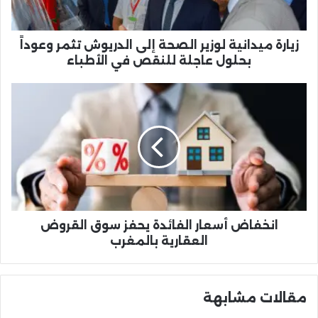
وعوداً
بحلول
عاجلة
زيارة ميدانية لوزير الصحة إلى الدريوش تثمر وعوداً
للنقص
بحلول عاجلة للنقص في الأطباء
في
الأطباء
انخفاض
أسعار
الفائدة
يحفز
سوق
القروض
العقارية
بالمغرب
انخفاض أسعار الفائدة يحفز سوق القروض
العقارية بالمغرب
مقالات مشابهة