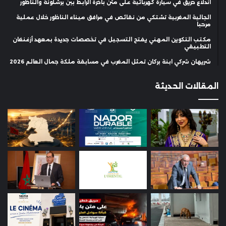
اندلاع حريق في سيارة كهربائية على متن باخرة الرابط بين برشلونة والناظور
الجالية المغربية تشتكي من نقائص في مرافق ميناء الناظور خلال عملية
مرحبا
مكتب التكوين المهني يفتح التسجيل في تخصصات جديدة بمعهد أزغنغان
التطبيقي
شريهان شركي ابنة بركان تمثل المغرب في مسابقة ملكة جمال العالم 2026
المقالات الحديثة