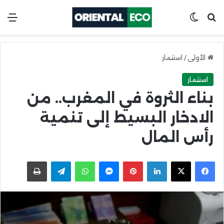
ابحث عن
Switch skin
الق
الأولى
/
استثمار
استثمار
بناء الثروة في المغرب.. من
الادخار البسيط إلى تنمية
رأس المال
X
Facebook
LinkedIn
Pinterest
Messenger
WhatsApp
Telegram
اطبعها