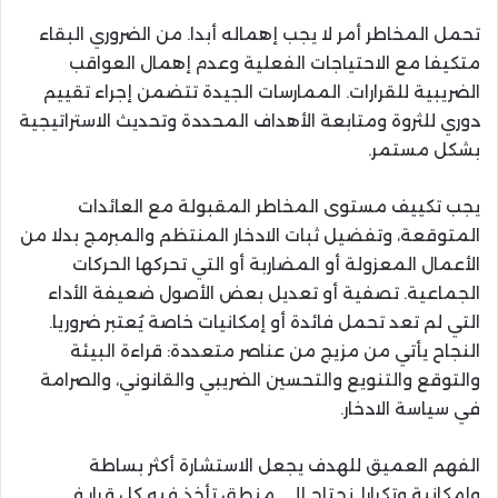
تحمل المخاطر أمر لا يجب إهماله أبدا. من الضروري البقاء
متكيفا مع الاحتياجات الفعلية وعدم إهمال العواقب
الضريبية للقرارات. الممارسات الجيدة تتضمن إجراء تقييم
دوري للثروة ومتابعة الأهداف المحددة وتحديث الاستراتيجية
بشكل مستمر.
يجب تكييف مستوى المخاطر المقبولة مع العائدات
المتوقعة، وتفضيل ثبات الادخار المنتظم والمبرمج بدلا من
الأعمال المعزولة أو المضاربة أو التي تحركها الحركات
الجماعية. تصفية أو تعديل بعض الأصول ضعيفة الأداء
التي لم تعد تحمل فائدة أو إمكانيات خاصة يُعتبر ضروريا.
النجاح يأتي من مزيج من عناصر متعددة: قراءة البيئة
والتوقع والتنويع والتحسين الضريبي والقانوني، والصرامة
في سياسة الادخار.
الفهم العميق للهدف يجعل الاستشارة أكثر بساطة
وإمكانية وتكرارا. نحتاج إلى منطق تأخذ فيه كل قرار في