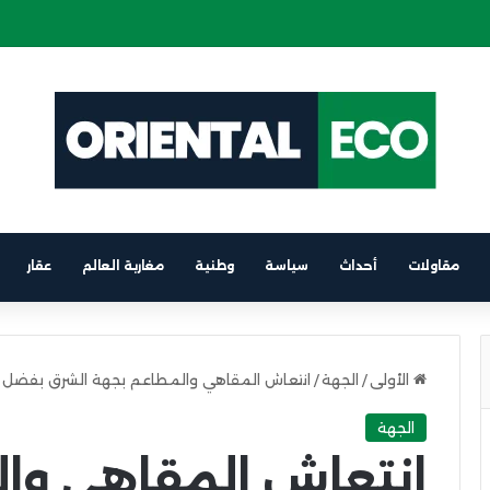
ة كهربائية على متن باخرة الرابط بين برشلونة والناظور
مقاولات
أحداث
سياسة
وطنية
مغاربة العالم
عقار
الأولى
/
الجهة
/
انتعاش المقاهي والمطاعم بجهة الشرق بفضل كأس 
الجهة
انتعاش المقاهي وا