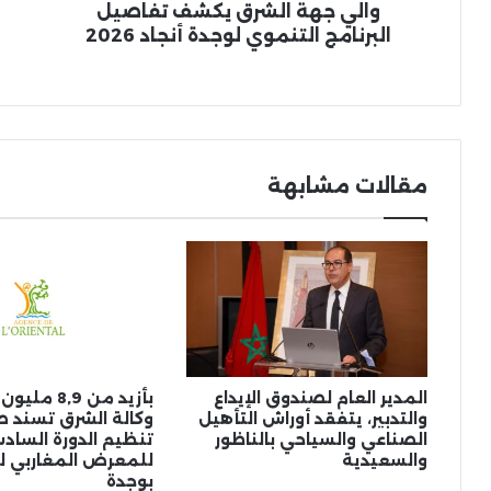
2026
بس
والي جهة الشرق يكشف تفاصيل
قا
البرنامج التنموي لوجدة أنجاد 2026
مقالات مشابهة
المدير العام لصندوق الإيداع
بأزيد من 8,9 
والتدبير، يتفقد أوراش التأهيل
وكالة الشرق تسند 
الصناعي والسياحي بالناظور
تنظيم الدورة الساد
والسعيدية
للمعرض المغاربي ل
بوجدة