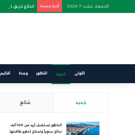
الجمعة, غشت 7 2026
أخبار جديدة
اندلاع حريق في سيار
الأولى
الناظور
وجدة
أقاليم
الجهة
جديد
شائع
الناظور تستقبل أزيد من 100 ألف
سائح سنوياً وتحتاج لتعزيز طاقتها