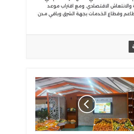
ة والانتعاش الاقتصادي. ومع اقتراب موعد
لمطاعم وقطاع الخدمات بجهة الشرق وباقي مدن
يد الإلكتروني
اطبعها
كتب
هوي
ستثمار
لاحي
لوية
رك
رض
حوامض