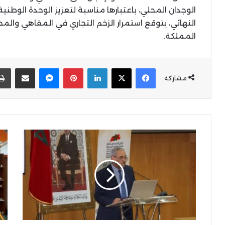
الوجدان المحلي، باعتبارها مناسبة لتعزيز الوحدة الوطني
النهائي، يتوقع استمرار الزخم التجاري في المقاهي وا
المملكة.
X
Facebook
LinkedIn
Pinterest
Messenger
المشاركة عبر البر
مشاركة
والي
الم
جهة
الج
الشرق
للا
يكشف
الف
تفاصيل
للم
البرنامج
يشا
التنموي
في
لوجدة
مع
أنجاد
ال