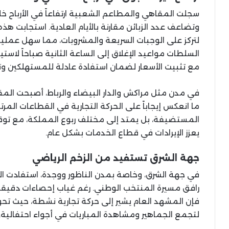
سجلت المقاهي والمطاعم الشعبية ارتفاعاً في الأرباح خلال
وتضاعف عدد الزبائن مقارنة بالأيام العادية. استجابت ه
لتركز على الوجبات السريعة والمشروبات، مما سهل عملية 
السلطات مواعيد الإغلاق إلى الساعة الثانية صباحاً لاستيع
مع تثبيت الأسعار لضمان استفادة عادلة للمستهلكين وت
في مدن مثل مراكش والدار البيضاء والرباط، أصبحت المق
ما انعكس إيجاباً على الحركة التجارية في القطاعات المرت
المستضيفة، بل يمتد إلى مختلف ربوع المملكة، مع توقعا
يعزز الإيرادات في قطاع الخدمات بشكل عام.
جهة الشرق تستفيد من الزخم الرياضي
في جهة الشرق، وخاصة بمدن الناظور ووجدة، استفادت 
رافق مسيرة المنتخب الوطني. رغم غياب إحصاءات دقيقة
فإن المشهد العام يشير إلى حركة تجارية نشطة، حيث تحو
لتجمع الجماهير ومشاهدة المباريات في أجواء احتفالية.