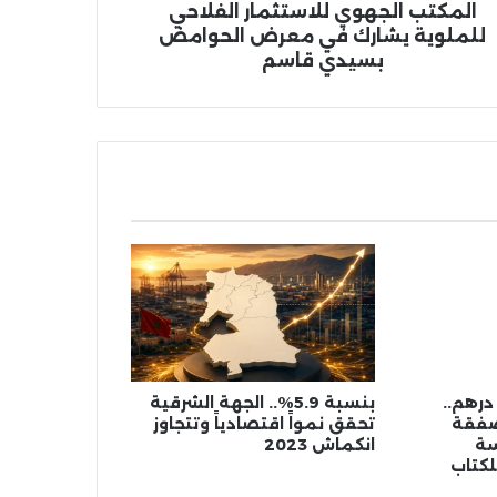
يدي
المكتب الجهوي للاستثمار الفلاحي
سم
للملوية يشارك في معرض الحوامض
بسيدي قاسم
مليون درهم..
بنسبة 5.9%.. الجهة الشرقية
صفقة
تحقق نمواً اقتصادياً وتتجاوز
سة
انكماش 2023
لكتاب