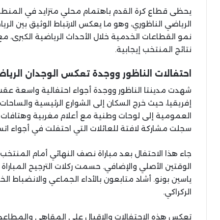
يحظى قطاع كرة القدم باهتمام محلي متزايد في المنطقة
الرياضي الناظوري، وهو ما يعكس الارتباط الوثيق بين الر
نمو القطاعات الخدمية خلال الأحداث الرياضية الكبرى، م
نتائج المنتخب إيجابية.
احتفالات الناظور ووجدة تعكس الوجدان الريا
شهدت مدينتا الناظور ووجدة أجواء احتفالية واسعة عق
إفريقيا، حيث خرج السكان إلى الشوارع الرئيسية والساحا
العمومية إلى لوحات وطنية مع أعلام مغربية وهتافات
سجلت مشاركة لافتة للعائلات التي احتفلت في أجواء اتس
جاء هذا الاحتفال بعد مباراة نصف النهائي أمام المنتخب 
الوقتين الأصلي والإضافي. حسمت ركلات الترجيح المباراة
ياسين بونو. أشاد متابعون بالأداء الجماعي والانضباط الخ
الركراكي.
تعكس هذه الاحتفالات والإقبال على المقاهي والمطاعم ا