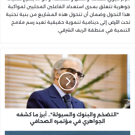
جوهرية تتعلق بمدى استعداد الفاعلين المحليين لمواكبة
هذا التحول وضمان أن تتحول هذه المشاريع من بنية تحتية
تحت الأرض إلى دينامية تنموية حقيقية تعيد رسم ملامح
التنمية في منطقة الريف الشرقي.
"التضخم
والبنوك
والسيولة"..
أبرز
ما
كشفه
الجواهري
في
مؤتمره
الصحافي
"التضخم والبنوك والسيولة".. أبرز ما كشفه
الجواهري في مؤتمره الصحافي
"Balearia"