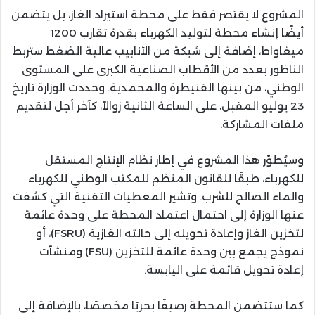
المشروع لا يقتصر فقط على محطة استيراد الغاز، بل يتضمن
أيضًا إنشاء محطة لتوليد الكهرباء بقدرة تقارب 1200
ميغاواط، إضافة إلى شبكة من الأنابيب عالية الضغط ستربط
الناظور بعدد من الأقطاب الصناعية الكبرى على المستوى
الوطني، من بينها القنيطرة والمحمدية. وحددت الوزارة تاريخ
23 يوليو المقبل، على الساعة الثانية زوالاً، كآخر أجل لتقديم
ملفات المشاركة.
وسيُطوّر هذا المشروع في إطار نظام الإنتاج المستقل
للكهرباء، طبقًا للقانون المنظم للمكتب الوطني للكهرباء
والماء الصالح للشرب. وتشير المعطيات التقنية التي كشفت
عنها الوزارة إلى احتمال اعتماد المحطة على وحدة عائمة
لتخزين الغاز وإعادة تحويله إلى حالته الغازية (FSRU)، أو
نموذج يجمع بين وحدة عائمة للتخزين (FSU) ومنشآت
إعادة تحويل قائمة على اليابسة.
كما ستتضمن المحطة رصيفًا بحريًا مخصصًا، بالإضافة إلى