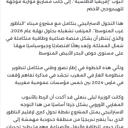
أنبوب “إفريقيا الأطلسية”، إلى جانب مشاريع موازية موجهة
للهيدروجين الأخضر.
هذا التحول الاستراتيجي يتكامل مع مشروع ميناء “الناظور
غرب المتوسط”، المرتقب تشغيله بحلول نهاية عام 2026،
والذي يُنتظر أن يشكل منصة صناعية وطاقية متكاملة في
شمال المملكة، ويُعد رهانًا اقتصاديًا وجيوسياسيًا مهمًا
على مستوى حوض البحر الأبيض المتوسط.
وتأتي هذه الخطوة في إطار تصور وطني متكامل لتطوير
منظومة الغاز في المغرب، تجسّد في مذكرة تفاهم وُقعت
في مارس 2024 بين خمس مؤسسات عمومية مغربية.
وكانت الوزيرة ليلى بنعلي قد أكدت أن الربط بالأنبوب
المغاربي الأوروبي يشكل جزءًا أساسيًا من هذا التوجه
الاستراتيجي.يمثل المشروع نقطة تحول كبرى لإقليم الناظور،
الذي بدأ يتغير تدريجيًا من منطقة حدودية مهمشة إلى
مركز حيوي للطاقة والنقل والصناعة. وهو ما يطرح تحديات