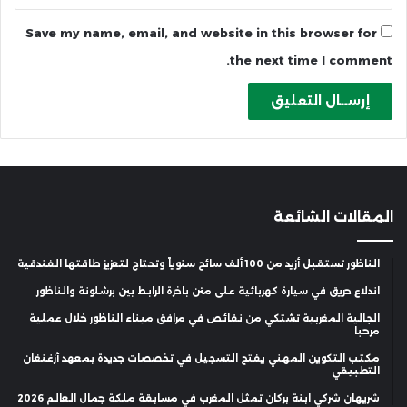
Save my name, email, and website in this browser for
the next time I comment.
المقالات الشائعة
الناظور تستقبل أزيد من 100 ألف سائح سنوياً وتحتاج لتعزيز طاقتها الفندقية
اندلاع حريق في سيارة كهربائية على متن باخرة الرابط بين برشلونة والناظور
الجالية المغربية تشتكي من نقائص في مرافق ميناء الناظور خلال عملية
مرحبا
مكتب التكوين المهني يفتح التسجيل في تخصصات جديدة بمعهد أزغنغان
التطبيقي
شريهان شركي ابنة بركان تمثل المغرب في مسابقة ملكة جمال العالم 2026