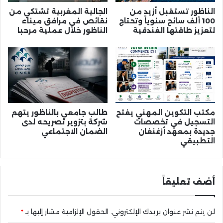
الناظور تستقبل أزيد من
الجالية المغربية تشتكي من
100 ألف سائح سنوياً وتحتاج
نقائص في مرافق ميناء
لتعزيز طاقتها الفندقية
الناظور خلال عملية مرحبا
مكتب التكوين المهني يفتح
طالب جامعي بالناظور يتهم
التسجيل في تخصصات
شركة بتزوير تصريحه لدى
جديدة بمعهد أزغنغان
الضمان الاجتماعي
التطبيقي
أضف تعليقاً
لن يتم نشر عنوان بريدك الإلكتروني.
الحقول الإلزامية مشار إليها بـ
*