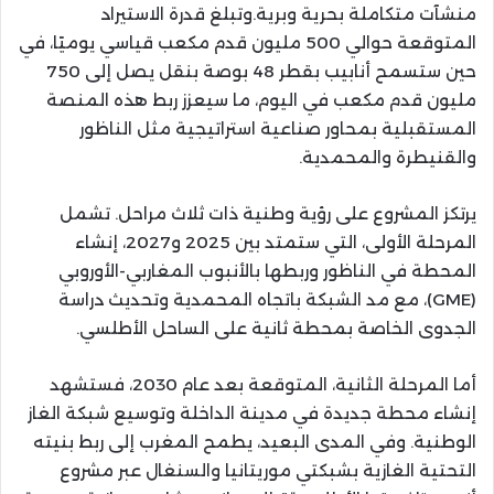
منشآت متكاملة بحرية وبرية.وتبلغ قدرة الاستيراد
المتوقعة حوالي 500 مليون قدم مكعب قياسي يوميًا، في
حين ستسمح أنابيب بقطر 48 بوصة بنقل يصل إلى 750
مليون قدم مكعب في اليوم، ما سيعزز ربط هذه المنصة
المستقبلية بمحاور صناعية استراتيجية مثل الناظور
والقنيطرة والمحمدية.
يرتكز المشروع على رؤية وطنية ذات ثلاث مراحل. تشمل
المرحلة الأولى، التي ستمتد بين 2025 و2027، إنشاء
المحطة في الناظور وربطها بالأنبوب المغاربي-الأوروبي
(GME)، مع مد الشبكة باتجاه المحمدية وتحديث دراسة
الجدوى الخاصة بمحطة ثانية على الساحل الأطلسي.
أما المرحلة الثانية، المتوقعة بعد عام 2030، فستشهد
إنشاء محطة جديدة في مدينة الداخلة وتوسيع شبكة الغاز
الوطنية. وفي المدى البعيد، يطمح المغرب إلى ربط بنيته
التحتية الغازية بشبكتي موريتانيا والسنغال عبر مشروع