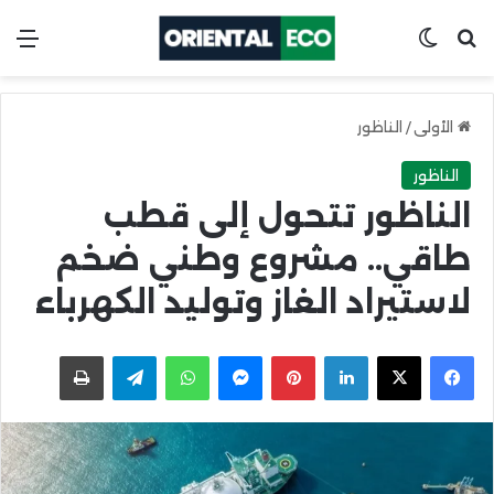
ابحث عن
Switch skin
الق
الأولى
/
الناظور
الناظور
الناظور تتحول إلى قطب
طاقي.. مشروع وطني ضخم
لاستيراد الغاز وتوليد الكهرباء
X
Facebook
LinkedIn
Pinterest
Messenger
WhatsApp
Telegram
اطبعها