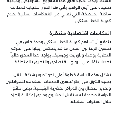
السنة، بهدف تحديد آفاق هذا المشروع الاستراتيجي وكيفية
تنفيذه على أرض الواقع. يأتي هذا القرار استجابة لمطالب
ساكنة المنطقة، التي تعاني من الانعكاسات السلبية لعدم
كهربة الخط السككي.
انعكاسات اقتصادية منتظرة
يتوقع أن تساهم كهربة الخط السككي وجدة-فاس في
تحسين الربط بين المدن، ما قد ينعكس إيجاباً على الحركة
التجارية بوجدة وتاوريرت وجرسيف. يواجه هذا المحور حالياً
تحديات تؤثر على الرواج الاقتصادي والتجاري بالمنطقة.
تشكل هذه الدراسة خطوة أولى نحو تطوير شبكة النقل
بجهة الشرق، في إطار تحسين الخدمات المقدمة للمواطنين
وتعزيز الاتصال بين المراكز الحضرية الرئيسية. تبقى نتائج
الدراسة محددة لمستقبل المشروع ومدى إمكانية إنجازه
خلال السنوات المقبلة.