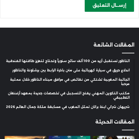
المقالات الشائعة
الناظور تستقبل أزيد من 100 ألف سائح سنوياً وتحتاج لتعزيز طاقتها الفندقية
اندلاع حريق في سيارة كهربائية على متن باخرة الرابط بين برشلونة والناظور
الجالية المغربية تشتكي من نقائص في مرافق ميناء الناظور خلال عملية
مرحبا
مكتب التكوين المهني يفتح التسجيل في تخصصات جديدة بمعهد أزغنغان
التطبيقي
شريهان شركي ابنة بركان تمثل المغرب في مسابقة ملكة جمال العالم 2026
المقالات الحديثة