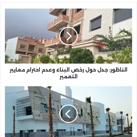
الناظور:
جدل
حول
رخص
البناء
وعدم
احترام
معايير
التعمير
الناظور: جدل حول رخص البناء وعدم احترام معايير
التعمير
أرباب
الحافلات
بالناظور
يحتجون
على
طريقة
فتح
المحطة