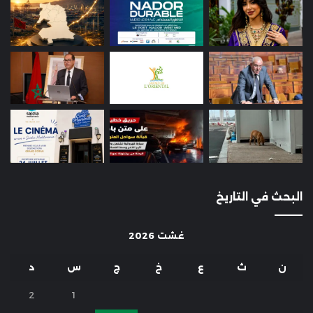
البحث في التاريخ
غشت 2026
ن
ث
ع
خ
ج
س
د
2
1