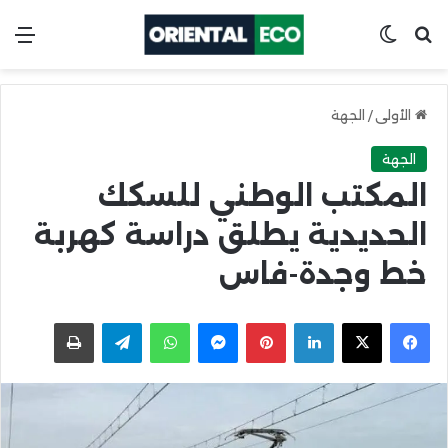
ابحث عن
Switch skin
الق
الأولى
/
الجهة
الجهة
المكتب الوطني للسكك
الحديدية يطلق دراسة كهربة
خط وجدة-فاس
X
Facebook
LinkedIn
Pinterest
Messenger
WhatsApp
Telegram
اطبعها