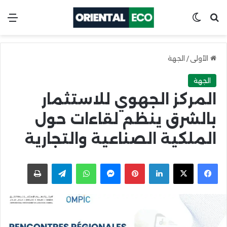
ابحث عن
Switch skin
الق
الأولى
/
الجهة
الجهة
المركز الجهوي للاستثمار
بالشرق ينظم لقاءات حول
الملكية الصناعية والتجارية
X
Facebook
LinkedIn
Pinterest
Messenger
WhatsApp
Telegram
اطبعها