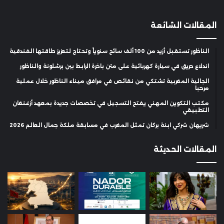
المقالات الشائعة
الناظور تستقبل أزيد من 100 ألف سائح سنوياً وتحتاج لتعزيز طاقتها الفندقية
اندلاع حريق في سيارة كهربائية على متن باخرة الرابط بين برشلونة والناظور
الجالية المغربية تشتكي من نقائص في مرافق ميناء الناظور خلال عملية
مرحبا
مكتب التكوين المهني يفتح التسجيل في تخصصات جديدة بمعهد أزغنغان
التطبيقي
شريهان شركي ابنة بركان تمثل المغرب في مسابقة ملكة جمال العالم 2026
المقالات الحديثة