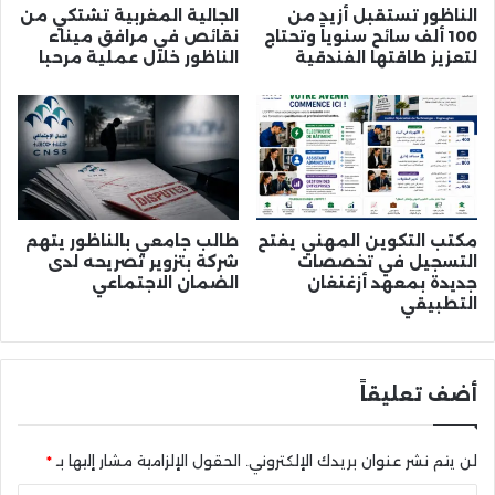
الناظور تستقبل أزيد من
الجالية المغربية تشتكي من
100 ألف سائح سنوياً وتحتاج
نقائص في مرافق ميناء
لتعزيز طاقتها الفندقية
الناظور خلال عملية مرحبا
مكتب التكوين المهني يفتح
طالب جامعي بالناظور يتهم
التسجيل في تخصصات
شركة بتزوير تصريحه لدى
جديدة بمعهد أزغنغان
الضمان الاجتماعي
التطبيقي
أضف تعليقاً
لن يتم نشر عنوان بريدك الإلكتروني.
الحقول الإلزامية مشار إليها بـ
*