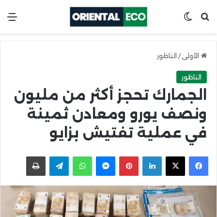
ابحث عن
Switch skin
الق
الأولى
/
الناظور
الناظور
الجمارك تحجز أكثر من مليون
ونصف يورو ومعادن ثمينة
في عملية تفتيش بزايو
X
Facebook
LinkedIn
Pinterest
Messenger
WhatsApp
Telegram
اطبعها