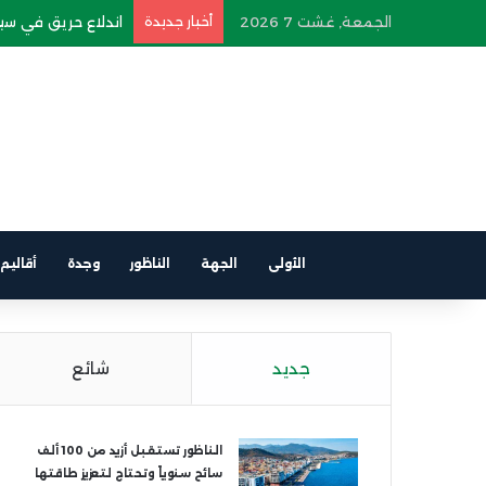
الجمعة, غشت 7 2026
أخبار جديدة
اندلاع حريق في سيار
الأولى
الجهة
الناظور
وجدة
أقاليم
جديد
شائع
الناظور تستقبل أزيد من 100 ألف
سائح سنوياً وتحتاج لتعزيز طاقتها