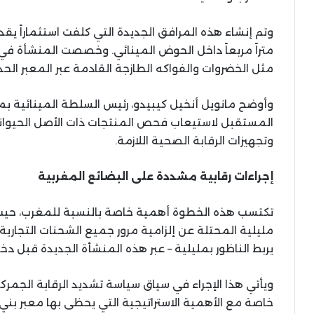
متراً مربعاً داخل الحوض المينائي. وخصصت المنشأة في 
مثل الخضروات والفواكه الطازجة القادمة عبر المعبر الح
وأوضح مانويل أنخيل كيبيدو، رئيس السلطة المينائية بم
المستقبل لاستيعاب فحص المنتجات ذات الأصل الحيواني
وتجهيزات الرقابة الصحية اللازمة.
إجراءات رقابية مشددة على البضائع المغربية
تكتسب هذه الخطوة أهمية خاصة بالنسبة للمغرب، حيث 
مليلية المحتلة عن إلزامية مرور جميع الشحنات التجارية 
يربط الناظور بمليلية – عبر هذه المنشأة الجديدة قبل دخو
ويأتي هذا الإجراء في سياق سياسة تشديد الرقابة الجمركي
خاصة مع الأهمية الاستراتيجية التي يحظى بها معبر بني أ