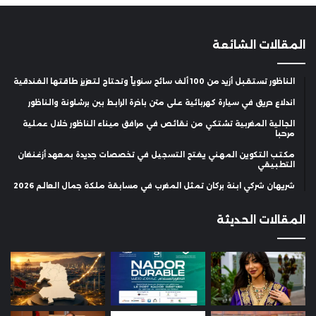
المقالات الشائعة
الناظور تستقبل أزيد من 100 ألف سائح سنوياً وتحتاج لتعزيز طاقتها الفندقية
اندلاع حريق في سيارة كهربائية على متن باخرة الرابط بين برشلونة والناظور
الجالية المغربية تشتكي من نقائص في مرافق ميناء الناظور خلال عملية
مرحبا
مكتب التكوين المهني يفتح التسجيل في تخصصات جديدة بمعهد أزغنغان
التطبيقي
شريهان شركي ابنة بركان تمثل المغرب في مسابقة ملكة جمال العالم 2026
المقالات الحديثة