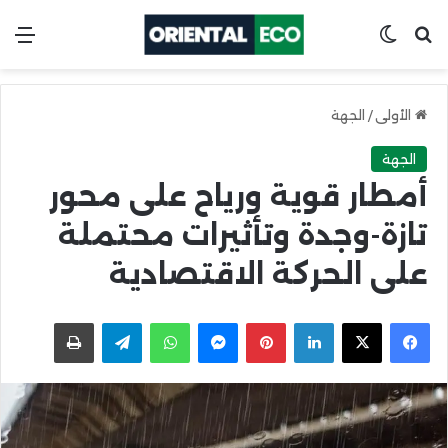
ابحث عن
Switch skin
الق
الأولى
/
الجهة
الجهة
أمطار قوية ورياح على محور
تازة-وجدة وتأثيرات محتملة
على الحركة الاقتصادية
X
Facebook
LinkedIn
Pinterest
Messenger
WhatsApp
Telegram
اطبعها