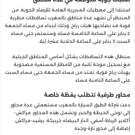
استنادا إلى معطيات المديرية العامة للأرصاد الجوية، من
المنتظر أن تشهد عدة مناطق بالمغرب تساقطات مطرية
قوية قد تصاحبها هبات رياح، وذلك ابتداء من مساء الجمعة
2 يناير على الساعة الخامسة مساء، وستستمر حتى مساء
السبت 3 يناير على الساعة الحادية عشرة ليلا.
ستطال هذه التساقطات بشكل أساسي المناطق الجبلية،
مع تسجيل موجة ثانية من الأمطار المستمرة مصحوبة
بهبات رياح قوية، تمتد من مساء الجمعة حتى مساء السبت
على الساعة الثامنة مساء.
محاور طرقية تتطلب يقظة خاصة
دعت شركة الطرق السيارة بالمغرب مستعملي عدة محاور
إلى توخي الحيطة والحذر، وتشمل هذه المحاور: مراكش-
أكادير، الرباط-آسفي، الدار البيضاء-خريبكة، برشيد-مراكش،
إضافة إلى محور تازة-وجدة.