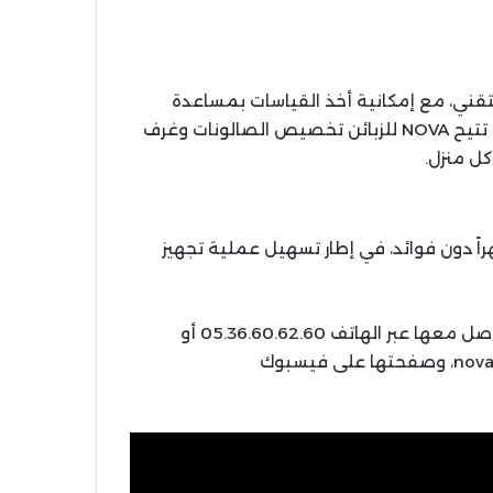
لتقني، مع إمكانية أخذ القياسات بمساعدة
مختصين لضمان ملاءمة القطع مع مساحة المنزل. كما تتيح NOVA للزبائن تخصيص الصالونات وغرف
ل منزل.
أخرى، تقدم NOVA إمكانية التقسيط حتى 12 شهراً دون فوائد، في إطار تسهيل عملية تجهيز
تتواجد NOVA بشارع الجيش الملكي بالناظور، ويمكن التواصل معها عبر الهاتف 05.36.60.62.60 أو
06.61.20.07.31، أو زيارة موقعها الإلكتروني novamuebles.ma، وصفحتها على فيسبوك