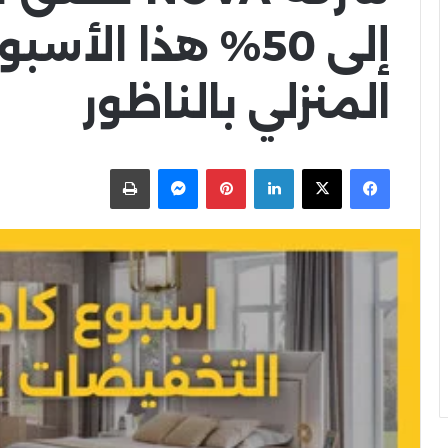
إلى 50% هذا الأس
المنزلي بالناظور
X
Facebook
LinkedIn
Pinterest
Messenger
اطبعها