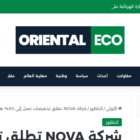
ة كهربائية على متن باخرة الرابط بين برشلونة والناظور
مقاولات
أحداث
سياسة
وطنية
مغاربة العالم
عقار
الأولى
/
الناظور
/
شركة NOVA تطلق تخفيضات تصل إلى 50% هذا الأسبوع على الأثاث المنزلي بالناظور
الناظور
شركة NOVA