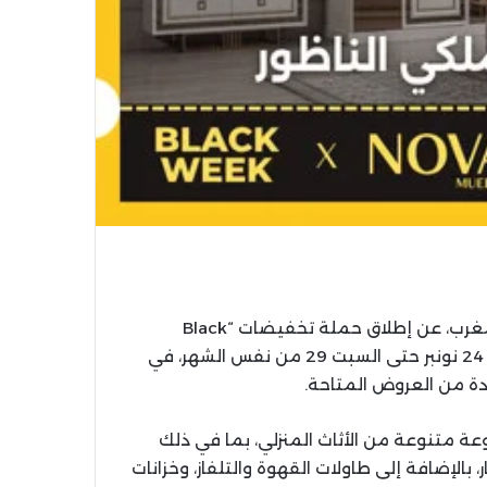
أعلنت NOVA، المتخصصة في تسويق الأثاث المنزلي بالمغرب، عن إطلاق حملة تخفيضات “Black
Week” التي تستمر أسبوعاً كاملاً، انطلاقاً من يوم الاثنين 24 نونبر حتى السبت 29 من نفس الشهر، في
فادة من العروض المتاحة.
قد تصل إلى 50% على مجموعة متنوعة من الأثاث المنزلي، بما في ذلك
 بالإضافة إلى طاولات القهوة والتلفاز، وخزانات