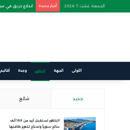
الجمعة, غشت 7 2026
أخبار جديدة
اندلاع حريق في سيار
الأولى
الجهة
وجدة
أقاليم
الناظور
جديد
شائع
الناظور تستقبل أزيد من 100 ألف
سائح سنوياً وتحتاج لتعزيز طاقتها