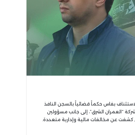
استئناف بفاس حكماً قضائياً بالسجن النافذ
بق لشركة “العمران الشرق”، إلى جانب مسؤولين
 كشفت عن مخالفات مالية وإدارية متعددة.