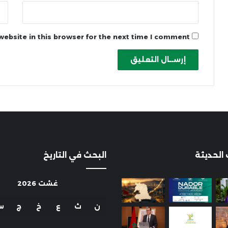
ebsite in this browser for the next time I comment.
 الحديثة
البحث في التاريخ
غشت 2026
ن
ث
ع
خ
ج
س