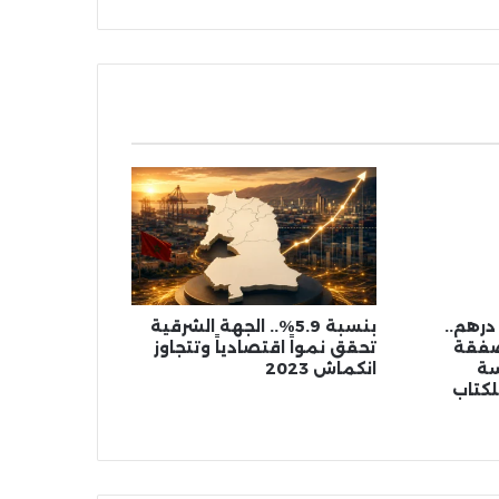
ناظور
مليون درهم..
بنسبة 5.9%.. الجهة الشرقية
صفقة
تحقق نمواً اقتصادياً وتتجاوز
سة
انكماش 2023
لكتاب