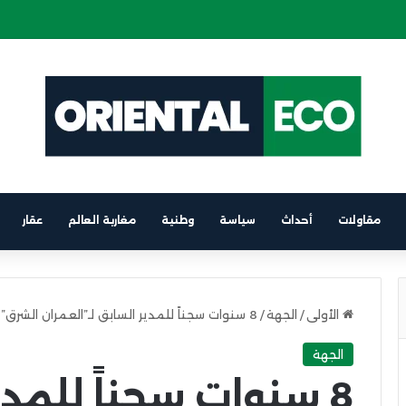
 كهربائية على متن باخرة الرابط بين برشلونة والناظور
مقاولات
أحداث
سياسة
وطنية
مغاربة العالم
عقار
الأولى
/
الجهة
/
8 سنوات سجناً للمدير السابق لـ”العمران الشرق” في قضية فساد بـ611 مليون درهم”
الجهة
8 سنوات سجناً للمدي