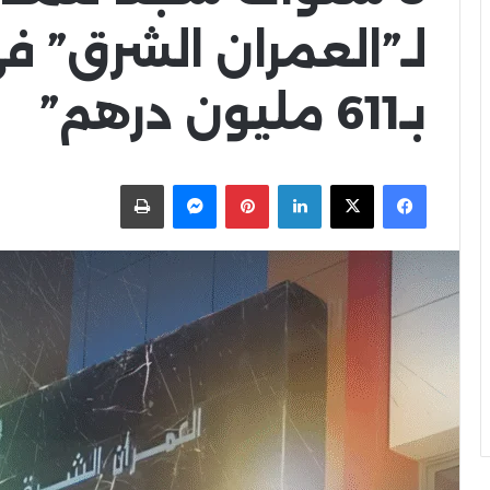
لـ”العمران الشرق” 
بـ611 مليون درهم”
X
Facebook
LinkedIn
Pinterest
Messenger
اطبعها