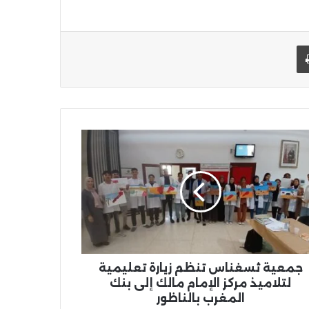
يد الإلكتروني
اطبعها
عية
غناس
ظم
ة
يمية
اميذ
ز
مام
ك
جمعية ثسغناس تنظم زيارة تعليمية
لتلاميذ مركز الإمام مالك إلى بنك
غرب
المغرب بالناظور