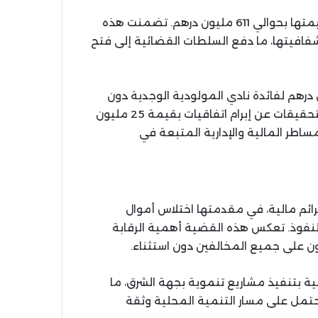
أظهر التحقيق في القضية وجود اختلالات مالية قُدّرت قيمتها بحوالي 611 مليون درهم. تضمنت هذه
فافيتها، ما دفع السلطات القضائية إلى فتح
ع التي أثبتها التحقيق، صرف مبلغ 9 ملايين درهم لفائدة نادي المولودية الوجدية دون
وجود سند قانوني يبرر هذا التحويل المالي. كما كشفت التحقيقات عن إبرام اتفاقيات بقيمة 25 مليون
مساطر المالية والإدارية المتبعة في
ائم مالية، في مقدمتها اختلاس أموال
النفوذ. تعكس هذه القضية أهمية الرقابة
ن على جميع المخالفين دون استثناء.
ية بتنفيذ مشاريع تنموية بجهة الشرق، ما
حتمل على مسار التنمية المحلية وثقة