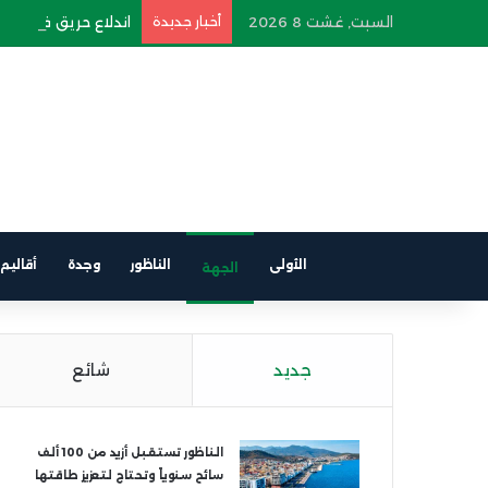
السبت, غشت 8 2026
أخبار جديدة
اندلاع حريق في سيارة
الأولى
الناظور
وجدة
أقاليم
الجهة
جديد
شائع
الناظور تستقبل أزيد من 100 ألف
سائح سنوياً وتحتاج لتعزيز طاقتها