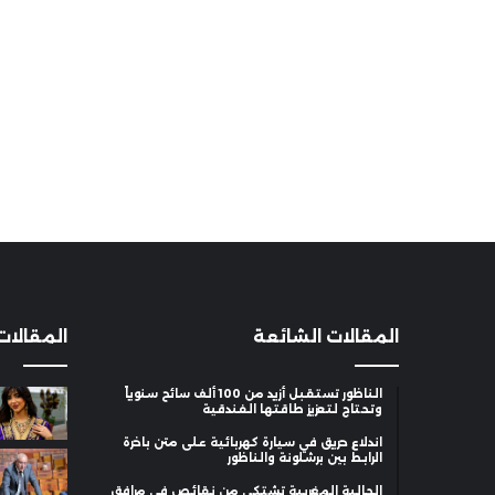
المقالات الشائعة
المقالات
الناظور تستقبل أزيد من 100 ألف سائح سنوياً
وتحتاج لتعزيز طاقتها الفندقية
اندلاع حريق في سيارة كهربائية على متن باخرة
الرابط بين برشلونة والناظور
الجالية المغربية تشتكي من نقائص في مرافق