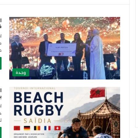
ا
ف
ا
م
ط
وجدة
ا
ب
ا
د
ل