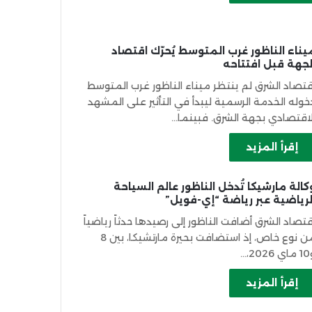
يناء الناظور غرب المتوسط يُحرّك اقتصاد
لجهة قبل افتتاحه
قتصاد الشرق لم ينتظر ميناء الناظور غرب المتوسط
خوله الخدمة الرسمية ليبدأ في التأثير على المشهد
لاقتصادي بجهة الشرق. فبينما…
إقرأ المزيد
كالة مارشيكا تُدخل الناظور عالم السياحة
لرياضية عبر رياضة “إي-فويل”
قتصاد الشرق أضافت الناظور إلى رصيدها حدثاً رياضياً
من نوع خاص، إذ استضافت بحيرة مارتشيكا، بين 8
202،…
إقرأ المزيد