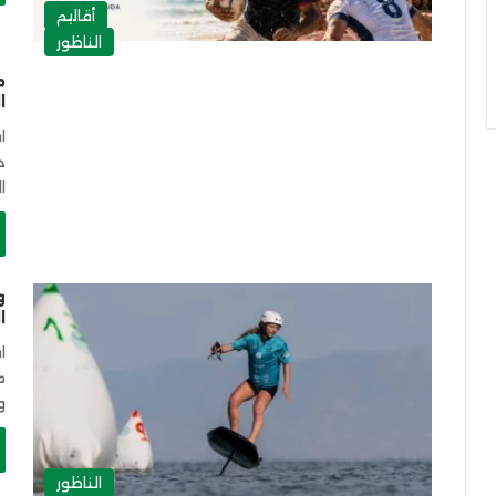
أقاليم
الناظور
م
ا
ا
د
ا
و
ا
ا
و10 ماي 6
الناظور