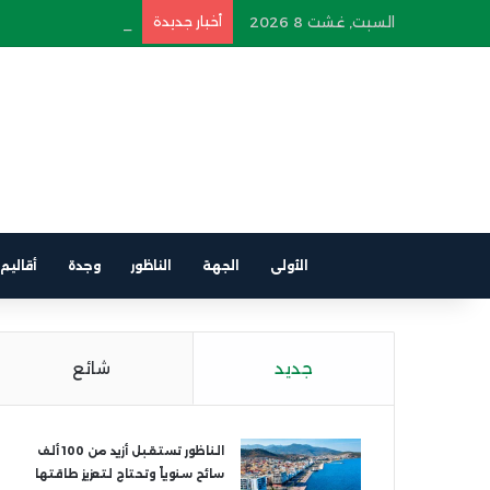
السبت, غشت 8 2026
أخبار جديدة
اندلاع حريق في سيارة
الأولى
الجهة
الناظور
وجدة
أقاليم
جديد
شائع
الناظور تستقبل أزيد من 100 ألف
سائح سنوياً وتحتاج لتعزيز طاقتها