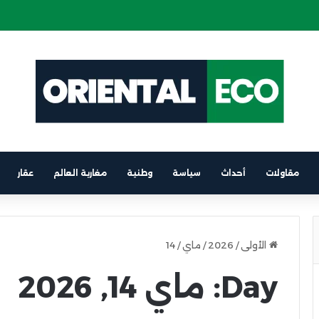
 كهربائية على متن باخرة الرابط بين برشلونة والناظور
مقاولات
أحداث
سياسة
وطنية
مغاربة العالم
عقار
الأولى
/
2026
/
ماي
/
14
Day:
ماي 14, 2026