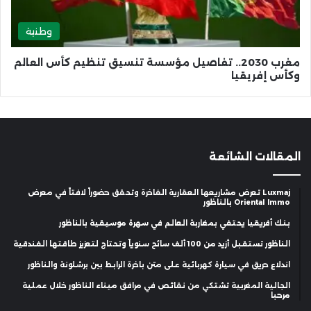
وطنية
مغرب 2030.. تفاصيل مؤسسة تنسيق تنظيم كأس العالم
وكأس إفريقيا
المقالات الشائعة
Luxmaj تعرض مشاريعها العقارية الفاخرة وتحقق حضوراً لافتاً في معرض
Oriental Immo بالناظور
بنك أفريقيا يحتفي بمغاربة العالم في سهرة موسيقية بالناظور
الناظور تستقبل أزيد من 100 ألف سائح سنوياً وتحتاج لتعزيز طاقتها الفندقية
اندلاع حريق في سيارة كهربائية على متن باخرة الرابط بين برشلونة والناظور
الجالية المغربية تشتكي من نقائص في مرافق ميناء الناظور خلال عملية
مرحبا