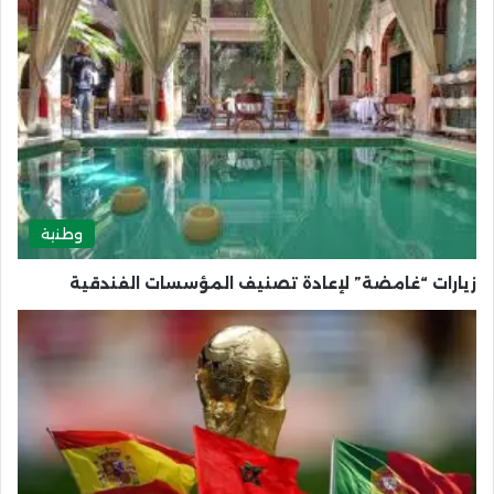
وطنية
زيارات “غامضة” لإعادة تصنيف المؤسسات الفندقية