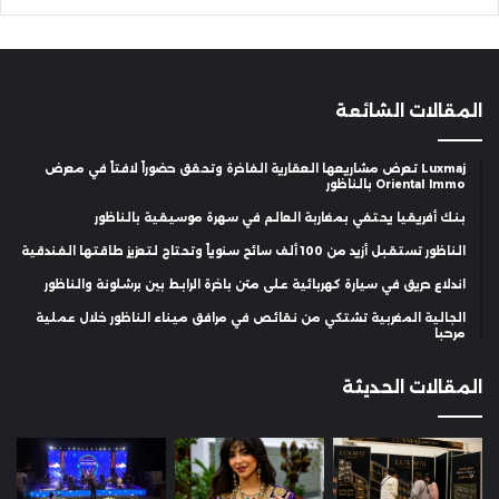
المقالات الشائعة
Luxmaj تعرض مشاريعها العقارية الفاخرة وتحقق حضوراً لافتاً في معرض
Oriental Immo بالناظور
بنك أفريقيا يحتفي بمغاربة العالم في سهرة موسيقية بالناظور
الناظور تستقبل أزيد من 100 ألف سائح سنوياً وتحتاج لتعزيز طاقتها الفندقية
اندلاع حريق في سيارة كهربائية على متن باخرة الرابط بين برشلونة والناظور
الجالية المغربية تشتكي من نقائص في مرافق ميناء الناظور خلال عملية
مرحبا
المقالات الحديثة