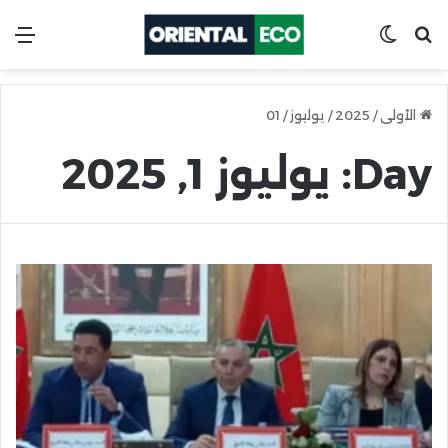
ابحث عن
Switch skin
ال
الأولى
/
2025
/
يوليوز
/
01
Day:
يوليوز 1, 2025