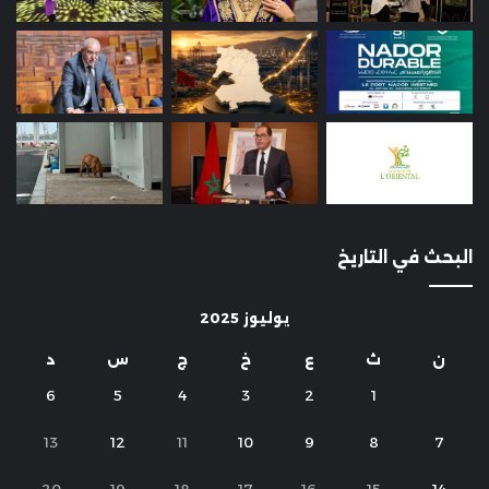
البحث في التاريخ
يوليوز 2025
ن
ث
ع
خ
ج
س
د
6
5
4
3
2
1
13
12
11
10
9
8
7