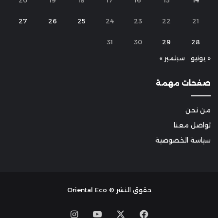
20
19
18
17
16
15
14
27
26
25
24
23
22
21
31
30
29
28
« يونيو
سبتمبر »
صفحات مهمة
من نحن
تواصل معنا
سياسة الخصوصية
حقوق النشر © Oriental Eco
Instagram
YouTube
Facebook
X