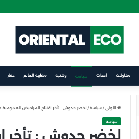
 كهربائية على متن باخرة الرابط بين برشلونة والناظور
مقاولات
أحداث
وطنية
مغاربة العالم
عقار
سياسة
الأولى
/
سياسة
/
لخضر حدوش : تأخر افتتاح المراحيض العمومية
سياسة
لخضر حدوش : تأخر ا