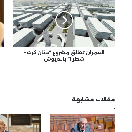
تطلق
الف
مشروع
حلق
“جنان
وص
كرت
بين
–
الش
شطر
الأ
1”
وال
بالدريوش
في
ناظ
العمران تطلق مشروع “جنان كرت –
وي
شطر 1” بالدريوش
ميد
مقالات مشابهة