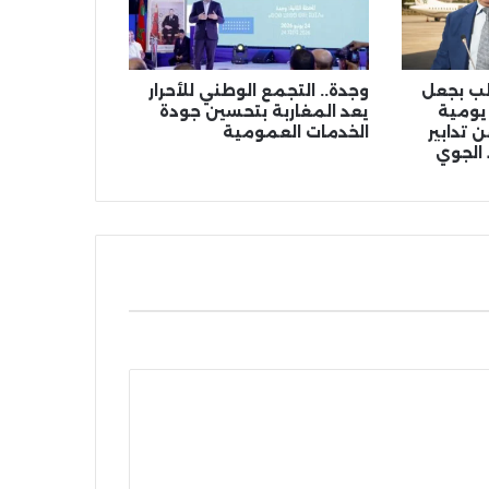
الب بجعل
وجدة.. التجمع الوطني للأحرار
 يومية
يعد المغاربة بتحسين جودة
 تدابير
الخدمات العمومية
 الجوي