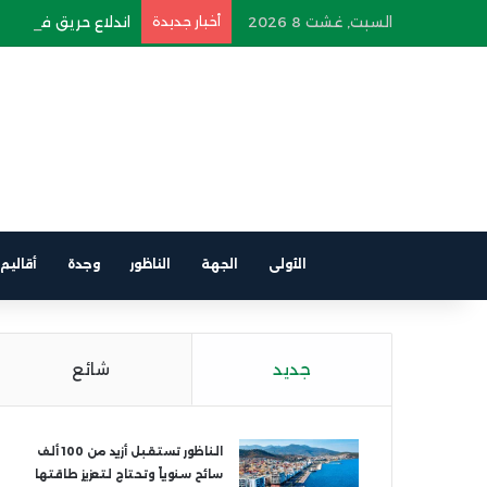
السبت, غشت 8 2026
أخبار جديدة
اندلاع حريق في سيارة
الأولى
الجهة
الناظور
وجدة
أقاليم
جديد
شائع
الناظور تستقبل أزيد من 100 ألف
سائح سنوياً وتحتاج لتعزيز طاقتها