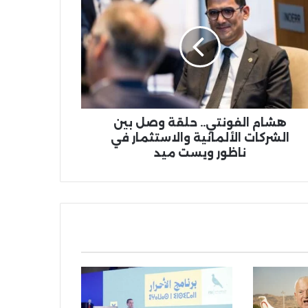
ونتي..
ة
ل
ركات
لمانية
استثمار
ور
هشام الفونتي.. حلقة وصل بين
ست
الشركات الألمانية والاستثمار في
ناظور ويست ميد