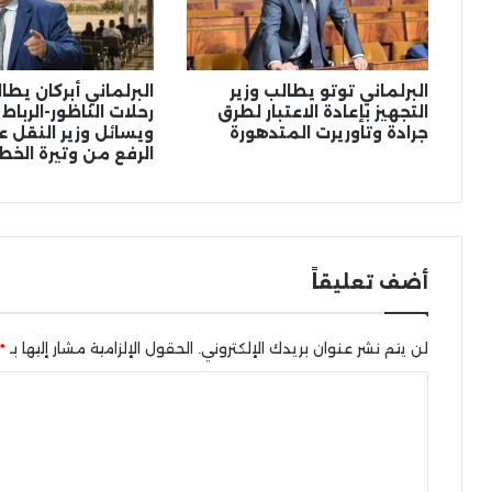
البرلماني توتو يطالب وزير
البرلماني أبركان يط
التجهيز بإعادة الاعتبار لطرق
رحلات الناظور-الرباط
جرادة وتاوريرت المتدهورة
ويسائل وزير النقل عن
الرفع من وتيرة الخط
أضف تعليقاً
لن يتم نشر عنوان بريدك الإلكتروني.
الحقول الإلزامية مشار إليها بـ
*
ا
ل
ت
ع