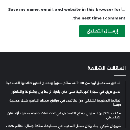
Save my name, email, and website in this browser for
the next time I comment.
المقالات الشائعة
الناظور تستقبل أزيد من 100 ألف سائح سنوياً وتحتاج لتعزيز طاقتها الفندقية
اندلاع حريق في سيارة كهربائية على متن باخرة الرابط بين برشلونة والناظور
الجالية المغربية تشتكي من نقائص في مرافق ميناء الناظور خلال عملية
مرحبا
مكتب التكوين المهني يفتح التسجيل في تخصصات جديدة بمعهد أزغنغان
التطبيقي
شريهان شركي ابنة بركان تمثل المغرب في مسابقة ملكة جمال العالم 2026