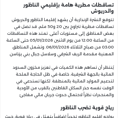
تساقطات مطرية هامة بإقليمي الناظور
والدريوش
تتوقع النشرة الإنذارية أن يشهد إقليما الناظور والدريوش
تساقطات مطرية تتراوح بين 20 و50 ملم، قد تصل في
بعض المناطق إلى مستويات أعلى. تمتد هذه التساقطات
من الساعة 12:00 من يوم الاثنين 05/01/2026 حتى الساعة
03:00 من صباح الثلاثاء 06/01/2026. وتشمل المناطق
المعنية مقدمة الريف الشرقي وسلاسل جبال بني يزناسن.
يُنتظر أن تساهم هذه الكميات في تعزيز مخزون السدود
المائية بالجهة الشرقية، خاصة في ظل الحاجة الملحة
لتدعيم الموارد المائية بالمنطقة. لكنها تستدعي في
الوقت نفسه حذر السكان القاطنين بالقرب من الأودية
والمنحدرات نظراً لاحتمال حدوث جريان مائي مفاجئ.
رياح قوية تضرب الناظور
يواجه إقليم الناظور تحدياً إضافياً يتمثل في رياح قوية، حيث