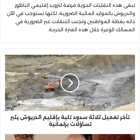
تبقى هذه التقلبات الجوية فرصة لتزويد إقليمي الناظور
والدريوش بالموارد المائية الضرورية، لكنها تستوجب في الآن
ذاته يقظة المواطنين وتجنب التنقلات غير الضرورية في
المسالك الوعرة خلال هذه الفترة الحرجة.
تأخر
تفعيل
ثلاثة
سدود
تلية
بإقليم
الدريوش
يثير
تساؤلات
برلمانية
تأخر تفعيل ثلاثة سدود تلية بإقليم الدريوش يثير
تساؤلات برلمانية
أبركان