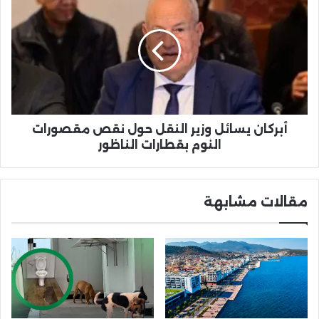
يسائل
وزير
النقل
حول
نقص
مقصورات
النوم
بقطارات
الناظور
أبركان يسائل وزير النقل حول نقص مقصورات
النوم بقطارات الناظور
مقالات مشابهة