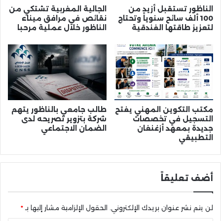
الناظور تستقبل أزيد من
الجالية المغربية تشتكي من
100 ألف سائح سنوياً وتحتاج
نقائص في مرافق ميناء
لتعزيز طاقتها الفندقية
الناظور خلال عملية مرحبا
مكتب التكوين المهني يفتح
طالب جامعي بالناظور يتهم
التسجيل في تخصصات
شركة بتزوير تصريحه لدى
جديدة بمعهد أزغنغان
الضمان الاجتماعي
التطبيقي
أضف تعليقاً
لن يتم نشر عنوان بريدك الإلكتروني.
الحقول الإلزامية مشار إليها بـ
*