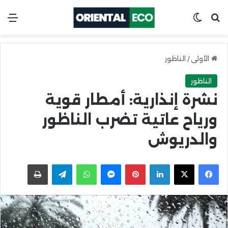
ابحث عن
Switch skin
الق
الأولى
/
الناظور
الناظور
نشرة إنذارية: أمطار قوية
ورياح عاتية تضرب الناظور
والدريوش
X
Facebook
LinkedIn
Pinterest
Messenger
WhatsApp
Telegram
اطبعها