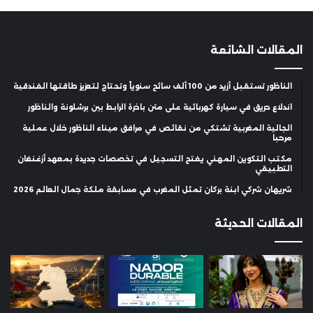
المقالات الشائعة
الناظور تستقبل أزيد من 100 ألف سائح سنوياً وتحتاج لتعزيز طاقتها الفندقية
اندلاع حريق في سيارة كهربائية على متن باخرة الرابط بين برشلونة والناظور
الجالية المغربية تشتكي من نقائص في مرافق ميناء الناظور خلال عملية
مرحبا
مكتب التكوين المهني يفتح التسجيل في تخصصات جديدة بمعهد أزغنغان
التطبيقي
شريهان شركي ابنة بركان تمثل المغرب في مسابقة ملكة جمال العالم 2026
المقالات الحديثة