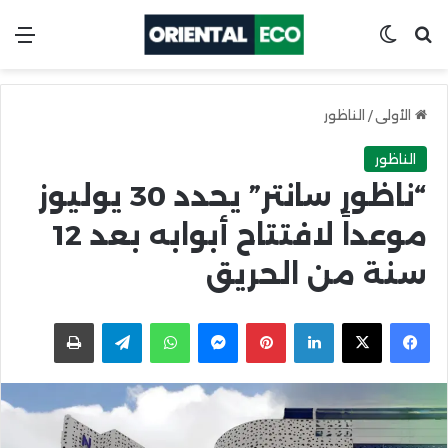
ابحث عن
Switch skin
الق
الأولى
/
الناظور
الناظور
“ناظور سانتر” يحدد 30 يوليوز
موعداً لافتتاح أبوابه بعد 12
سنة من الحريق
X
Facebook
LinkedIn
Pinterest
Messenger
WhatsApp
Telegram
اطبعها