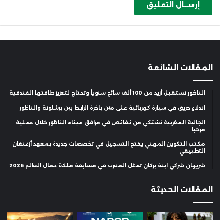
المقالات الشائعة
الناظور تستقبل أزيد من 100 ألف سائح سنوياً وتحتاج لتعزيز طاقتها الفندقية
اندلاع حريق في سيارة كهربائية على متن باخرة الرابط بين برشلونة والناظور
الجالية المغربية تشتكي من نقائص في مرافق ميناء الناظور خلال عملية
مرحبا
مكتب التكوين المهني يفتح التسجيل في تخصصات جديدة بمعهد أزغنغان
التطبيقي
شريهان شركي ابنة بركان تمثل المغرب في مسابقة ملكة جمال العالم 2026
المقالات الحديثة