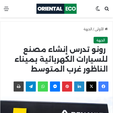
ابحث عن
Switch skin
الق
الأولى
/
الجهة
الجهة
رونو تدرس إنشاء مصنع
للسيارات الكهربائية بميناء
الناظور غرب المتوسط
X
Facebook
LinkedIn
Pinterest
Messenger
WhatsApp
Telegram
اطبعها