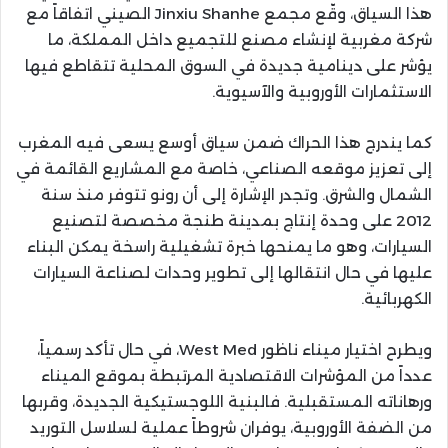
هذا السياق، وقّع مجمع Jinxiu Shanhe الصيني اتفاقاً مع
شركة مغربية لإنشاء مصنع للتجميع داخل المملكة، ما
يؤشر على دينامية جديدة في السوق المحلية تتقاطع فيها
الاستثمارات الأوروبية والآسيوية.
كما يندرج هذا الحراك ضمن سياق أوسع يسعى فيه المغرب
إلى تعزيز موقعه الصناعي، خاصة مع المشاريع القائمة في
الشمال والشرق. وتجدر الإشارة إلى أن رونو تتوفر منذ سنة
2012 على وحدة إنتاج بمدينة طنجة مخصصة لتصنيع
السيارات، وهو ما يمنحها خبرة تشغيلية راسخة يمكن البناء
عليها في حال انتقالها إلى تطوير وحدات لصناعة السيارات
الكهربائية.
ويطرح اختيار ميناء ناظور West Med، في حال تأكد رسمياً،
عدداً من المؤشرات الاقتصادية المرتبطة بموقع الميناء
ورهاناته المستقبلية. فالبنية اللوجستيكية الجديدة، وقربها
من الضفة الأوروبية، يوفران شروطاً عملية لسلاسل التوريد