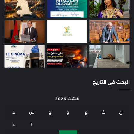
البحث في التاريخ
غشت 2026
ن
ث
ع
خ
ج
س
د
2
1