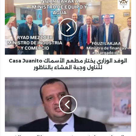
الوفد
الوزاري
يختار
مطعم
الأسماك
Casa
Juanito
لتناول
وجبة
العشاء
الوفد الوزاري يختار مطعم الأسماك Casa Juanito
بالناظور
لتناول وجبة العشاء بالناظور
المحامي
مراد
زيبوح
ينوب
عن
40
طالب-
موظف
لإلغاء