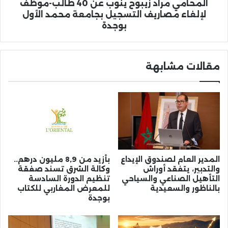
مصاريف
المحامي مراد زيبوح ينوب عن 40 طالب-موظف
التسجيل
لإلغاء مصاريف التسجيل بجامعة محمد الأول
بجامعة
بوجدة
محمد
الأول
بوجدة
مقالات مشابهة
المدير العام لصندوق الإيداع
بأزيد من 8,9 مليون درهم..
والتدبير، يتفقد أوراش
وكالة الشرق تسند صفقة
التأهيل الصناعي والسياحي
تنظيم الدورة السادسة
بالناظور والسعيدية
للمعرض المغاربي للكتاب
بوجدة