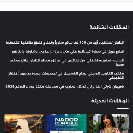
المقالات الشائعة
الناظور تستقبل أزيد من 100 ألف سائح سنوياً وتحتاج لتعزيز طاقتها الفندقية
اندلاع حريق في سيارة كهربائية على متن باخرة الرابط بين برشلونة والناظور
الجالية المغربية تشتكي من نقائص في مرافق ميناء الناظور خلال عملية
مرحبا
مكتب التكوين المهني يفتح التسجيل في تخصصات جديدة بمعهد أزغنغان
التطبيقي
شريهان شركي ابنة بركان تمثل المغرب في مسابقة ملكة جمال العالم 2026
المقالات الحديثة