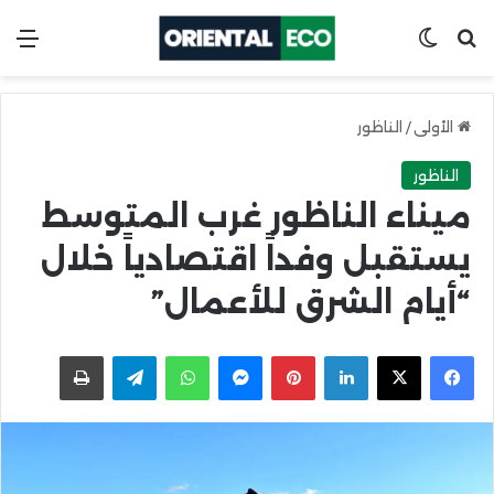
ابحث عن
Switch skin
الق
الأولى
/
الناظور
الناظور
ميناء الناظور غرب المتوسط
يستقبل وفداً اقتصادياً خلال
“أيام الشرق للأعمال”
X
Facebook
LinkedIn
Pinterest
Messenger
WhatsApp
Telegram
اطبعها