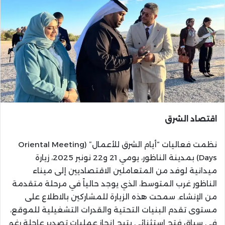
اقتصاد الشرق
نظمت فعاليات “أيام الشرق للأعمال” (Oriental Meeting
Days) بمدينة الناظور، يومي 21 و22 نونبر 2025، زيارة
ميدانية لوفد من المتعاملين الاقتصاديين إلى ميناء
الناظور غرب المتوسط، الذي يوجد حالياً في مرحلة متقدمة
من الإنشاء. سمحت هذه الزيارة للمشاركين بالاطلاع على
مستوى تقدم البنيات التحتية والقدرات التشغيلية للموقع،
في سياق فتح استثنائي يتيح إنجاز عمليات تصدير عاجلة رغم