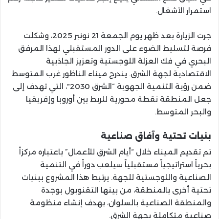
استمرار الأشغال.
جرت الزيارة بعد ظهر يوم الجمعة 21 نونبر 2025، وشكلت
فرصة لتسليط الضوء على الدور المستقبلي لهذا المرفق
البحري في فك العزلة اللوجستية وتعزيز الجاذبية
الاقتصادية لجهة الشرق. يندرج ميناء الناظور غرب المتوسط
ضمن رؤية التنمية الجهوية “الشرق 2030″، التي تهدف إلى
جعل المنطقة نقطة محورية للربط بين أوروبا وإفريقيا
والبحر المتوسط.
بنيات تحتية وآفاق صناعية
تم تقديم الميناء خلال “أيام الشرق للأعمال” باعتباره مركزاً
بحرياً استراتيجياً مستقبلياً سيلعب دوراً في التنمية
الصناعية واللوجستية للجهة. يرتبط هذا المشروع ببنيات
تحتية أخرى بالمنطقة، من بينها التقنوبول بوجدة
والمنطقة الصناعية بالسلوان، بهدف إنشاء منظومة
صناعية متكاملة بجهة الشرق.