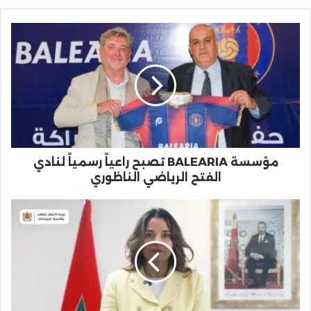
مؤسسة
BALEARIA
تصبح
راعياً
رسمياً
لنادي
الفتح
الرياضي
الناظوري
مؤسسة BALEARIA تصبح راعياً رسمياً لنادي
الفتح الرياضي الناظوري
بنعلي
تكشف
تفاصيل
مشاريع
الطاقة
في
جهة
الشرق