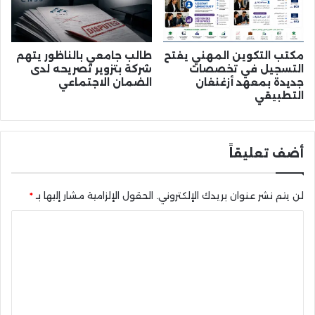
مكتب التكوين المهني يفتح
طالب جامعي بالناظور يتهم
التسجيل في تخصصات
شركة بتزوير تصريحه لدى
جديدة بمعهد أزغنغان
الضمان الاجتماعي
التطبيقي
أضف تعليقاً
لن يتم نشر عنوان بريدك الإلكتروني.
الحقول الإلزامية مشار إليها بـ
*
ا
ل
ت
ع
ل