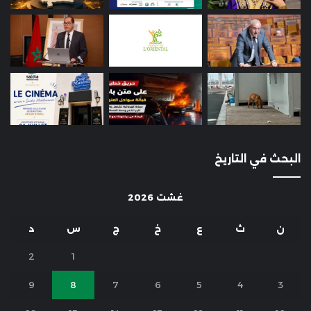
البحث في التاريخ
غشت 2026
ن
ث
ع
خ
ج
س
د
2
1
9
8
7
6
5
4
3