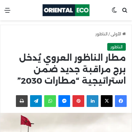
ابحث عن
Switch skin
الق
الأولى
/
الناظور
الناظور
مطار الناظور العروي يُدخل
برج مراقبة جديد ضمن
استراتيجية “مطارات 2030”
X
Facebook
LinkedIn
Pinterest
Messenger
WhatsApp
Telegram
اطبعها