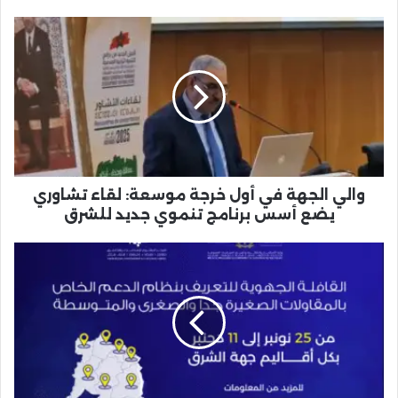
والي
الجهة
في
أول
خرجة
موسعة:
لقاء
تشاوري
يضع
أسس
والي الجهة في أول خرجة موسعة: لقاء تشاوري
برنامج
يضع أسس برنامج تنموي جديد للشرق
تنموي
جديد
جهة
للشرق
الشرق
تطلق
قافلة
للتعريف
بنظام
دعم
المقاولات