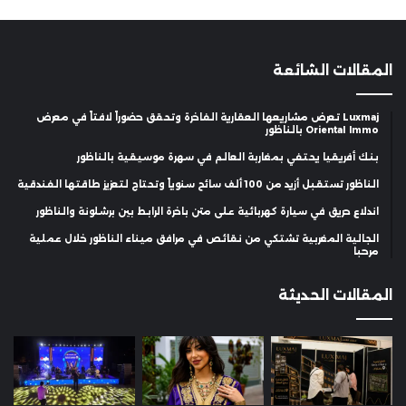
المقالات الشائعة
Luxmaj تعرض مشاريعها العقارية الفاخرة وتحقق حضوراً لافتاً في معرض
Oriental Immo بالناظور
بنك أفريقيا يحتفي بمغاربة العالم في سهرة موسيقية بالناظور
الناظور تستقبل أزيد من 100 ألف سائح سنوياً وتحتاج لتعزيز طاقتها الفندقية
اندلاع حريق في سيارة كهربائية على متن باخرة الرابط بين برشلونة والناظور
الجالية المغربية تشتكي من نقائص في مرافق ميناء الناظور خلال عملية
مرحبا
المقالات الحديثة