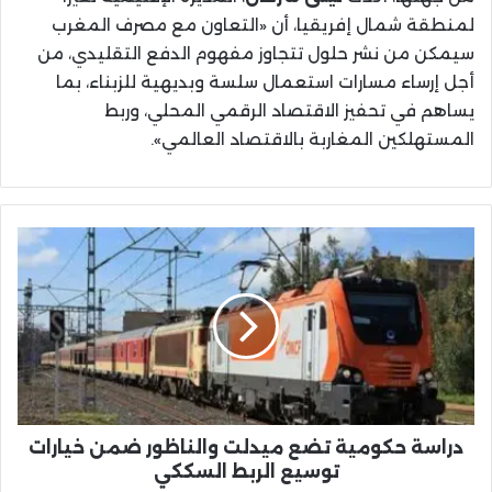
لمنطقة شمال إفريقيا، أن «التعاون مع مصرف المغرب
سيمكن من نشر حلول تتجاوز مفهوم الدفع التقليدي، من
أجل إرساء مسارات استعمال سلسة وبديهية للزبناء، بما
يساهم في تحفيز الاقتصاد الرقمي المحلي، وربط
المستهلكين المغاربة بالاقتصاد العالمي».
دراسة
حكومية
تضع
ميدلت
والناظور
ضمن
خيارات
توسيع
الربط
السككي
دراسة حكومية تضع ميدلت والناظور ضمن خيارات
توسيع الربط السككي