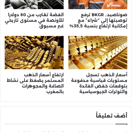
صوناصيد.. BKGR ترفع
الفضة تقترب من 80 دولارا
توصيتها إلى “شراء” مع
للأونصة في مستوى تاريخي
إمكانية ارتفاع بنسبة 35,5%
غير مسبوق
أسعار الذهب تسجل
ارتفاع أسعار الذهب
مستويات قياسية مدفوعة
المستمر يضغط على نشاط
بتوقعات خفض الفائدة
الصاغة والمجوهرات
والتوترات الجيوسياسية
بالمغرب
أضف تعليقاً