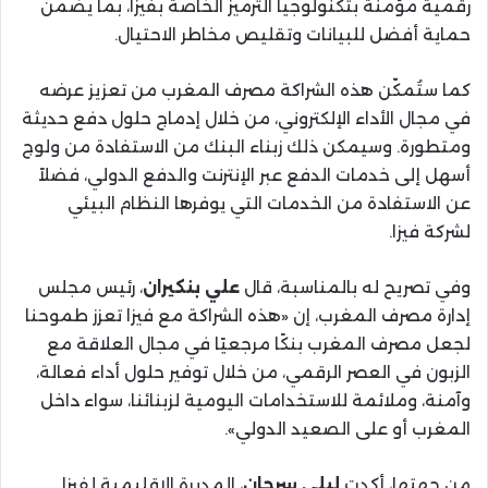
رقمية مؤمنة بتكنولوجيا الترميز الخاصة بفيزا، بما يضمن
حماية أفضل للبيانات وتقليص مخاطر الاحتيال.
كما ستُمكّن هذه الشراكة مصرف المغرب من تعزيز عرضه
في مجال الأداء الإلكتروني، من خلال إدماج حلول دفع حديثة
ومتطورة. وسيمكن ذلك زبناء البنك من الاستفادة من ولوج
أسهل إلى خدمات الدفع عبر الإنترنت والدفع الدولي، فضلاً
عن الاستفادة من الخدمات التي يوفرها النظام البيئي
لشركة فيزا.
وفي تصريح له بالمناسبة، قال
علي بنكيران
، رئيس مجلس
إدارة مصرف المغرب، إن «هذه الشراكة مع فيزا تعزز طموحنا
لجعل مصرف المغرب بنكًا مرجعيًا في مجال العلاقة مع
الزبون في العصر الرقمي، من خلال توفير حلول أداء فعالة،
وآمنة، وملائمة للاستخدامات اليومية لزبنائنا، سواء داخل
المغرب أو على الصعيد الدولي».
من جهتها، أكدت
ليلى سرحان
، المديرة الإقليمية لفيزا