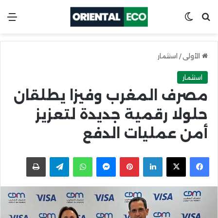
ابحث عن
Switch skin
الق
الأولى
/
استثمار
استثمار
مصرف المغرب وفيزا يطلقان
حلولا رقمية جديدة لتعزيز
أمن عمليات الدفع
X
Facebook
LinkedIn
Pinterest
Messenger
WhatsApp
Telegram
اطبعها