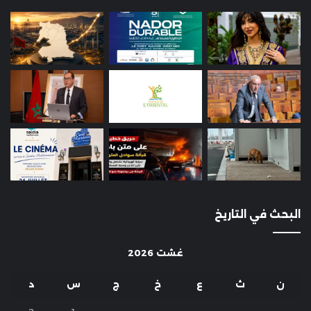
البحث في التاريخ
غشت 2026
ن
ث
ع
خ
ج
س
د