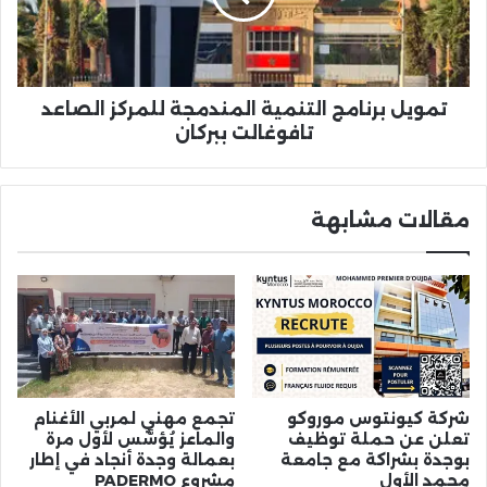
الصاعد
تافوغالت
ببركان
تمويل برنامج التنمية المندمجة للمركز الصاعد
تافوغالت ببركان
مقالات مشابهة
شركة كيونتوس موروكو
تجمع مهني لمربي الأغنام
تعلن عن حملة توظيف
والماعز يُؤسَّس لأول مرة
بوجدة بشراكة مع جامعة
بعمالة وجدة أنجاد في إطار
محمد الأول
مشروع PADERMO