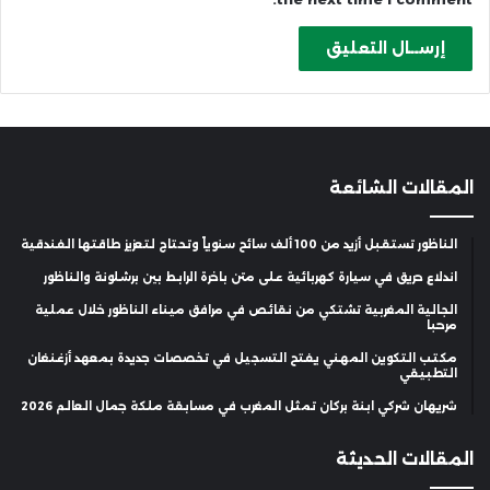
المقالات الشائعة
الناظور تستقبل أزيد من 100 ألف سائح سنوياً وتحتاج لتعزيز طاقتها الفندقية
اندلاع حريق في سيارة كهربائية على متن باخرة الرابط بين برشلونة والناظور
الجالية المغربية تشتكي من نقائص في مرافق ميناء الناظور خلال عملية
مرحبا
مكتب التكوين المهني يفتح التسجيل في تخصصات جديدة بمعهد أزغنغان
التطبيقي
شريهان شركي ابنة بركان تمثل المغرب في مسابقة ملكة جمال العالم 2026
المقالات الحديثة