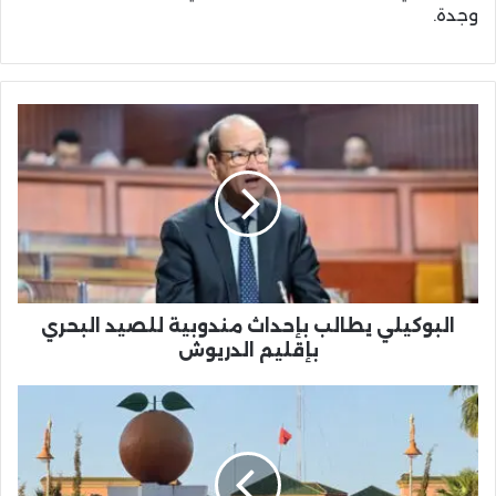
وجدة.
البوكيلي
يطالب
بإحداث
مندوبية
للصيد
البحري
بإقليم
الدريوش
البوكيلي يطالب بإحداث مندوبية للصيد البحري
بإقليم الدريوش
تمويل
برنامج
التنمية
المندمجة
للمركز