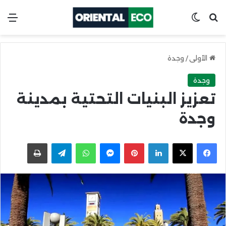
ابحث عن
Switch skin
الق
الأولى
/
وجدة
وجدة
تعزيز البنيات التحتية بمدينة
وجدة
X
Facebook
LinkedIn
Pinterest
Messenger
WhatsApp
Telegram
اطبعها