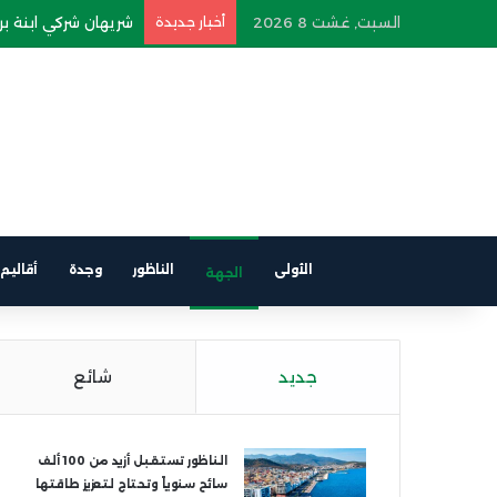
السبت, غشت 8 2026
أخبار جديدة
طالب جامعي بالناظور
الأولى
الناظور
وجدة
أقاليم
الجهة
جديد
شائع
الناظور تستقبل أزيد من 100 ألف
سائح سنوياً وتحتاج لتعزيز طاقتها