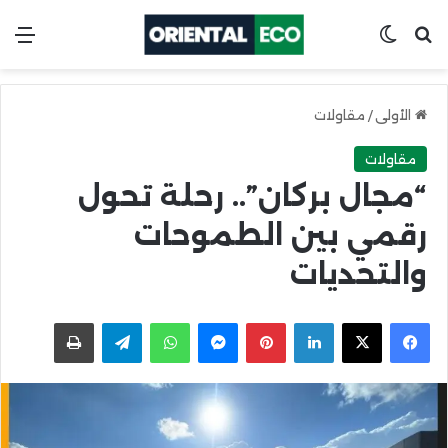
ابحث عن
Switch skin
الق
الأولى
/
مقاولات
مقاولات
“مجال بركان”.. رحلة تحول
رقمي بين الطموحات
والتحديات
X
Facebook
LinkedIn
Pinterest
Messenger
WhatsApp
Telegram
اطبعها