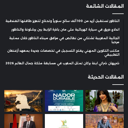
المقالات الشائعة
الناظور تستقبل أزيد من 100 ألف سائح سنوياً وتحتاج لتعزيز طاقتها الفندقية
اندلاع حريق في سيارة كهربائية على متن باخرة الرابط بين برشلونة والناظور
الجالية المغربية تشتكي من نقائص في مرافق ميناء الناظور خلال عملية
مرحبا
مكتب التكوين المهني يفتح التسجيل في تخصصات جديدة بمعهد أزغنغان
التطبيقي
شريهان شركي ابنة بركان تمثل المغرب في مسابقة ملكة جمال العالم 2026
المقالات الحديثة