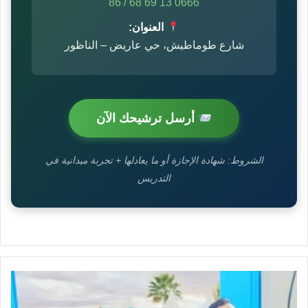
0666 13 69 68 / 86
العنوان:
شارع طوماطيش، حي عاريض – الناظور
أرسل ترشيحك الآن
الشروط: شهادة الإجازة أو ما يعادلها + تجربة ميدانية في
التدريس
وزراء
وقيادات
حزب