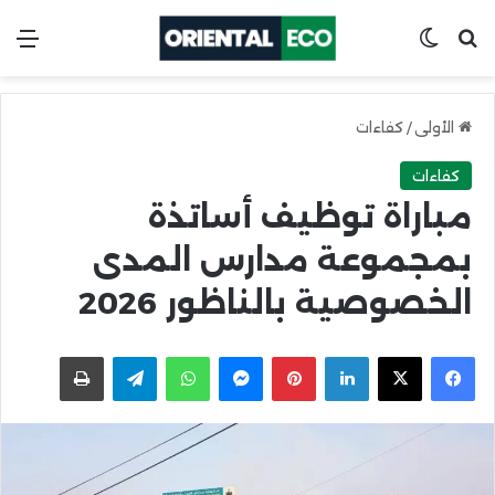
ابحث عن
Switch skin
الق
الأولى
/
كفاءات
كفاءات
مباراة توظيف أساتذة
بمجموعة مدارس المدى
الخصوصية بالناظور 2026
X
Facebook
LinkedIn
Pinterest
Messenger
WhatsApp
Telegram
اطبعها