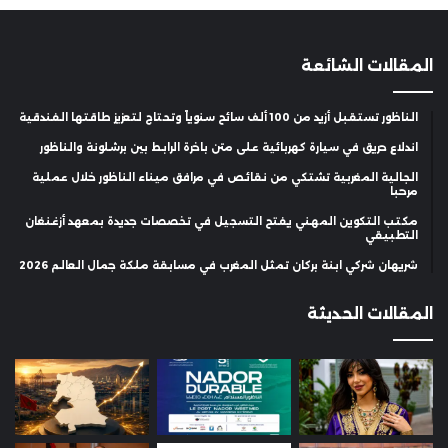
المقالات الشائعة
الناظور تستقبل أزيد من 100 ألف سائح سنوياً وتحتاج لتعزيز طاقتها الفندقية
اندلاع حريق في سيارة كهربائية على متن باخرة الرابط بين برشلونة والناظور
الجالية المغربية تشتكي من نقائص في مرافق ميناء الناظور خلال عملية
مرحبا
مكتب التكوين المهني يفتح التسجيل في تخصصات جديدة بمعهد أزغنغان
التطبيقي
شريهان شركي ابنة بركان تمثل المغرب في مسابقة ملكة جمال العالم 2026
المقالات الحديثة