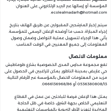
المؤسسة أو إرسالها عبر البريد الإلكتروني على العنوان:
ecolealmadarh@hotmail.com.
سيتم إخبار المترشحين المقبولين عن طريق الهاتف بتاريخ
إجراء المباراة، حسب ما أوضحه الإعلان الرسمي للمؤسسة.
يأتي هذا الإجراء لتسهيل عملية التواصل وضمان وصول
المعلومات إلى جميع المعنيين في الوقت المناسب.
معلومات الاتصال
تقع مجموعة مدارس المدى الخصوصية بشارع طوماطيش
حي عاريض بمدينة الناظور. يمكن للراغبين في الحصول على
مزيد من المعلومات الاتصال بالمؤسسة عبر الأرقام التالية:
0536380808/13 أو 0666136968/86.
يمثل هذا الإعلان فرصة للباحثين عن عمل في القطاع
التعليمي الخاص بجهة الشرق، خاصة في ظل الحاجة
المتزايدة لتعزيز الأطر التربوية بالمؤسسات التعليمية