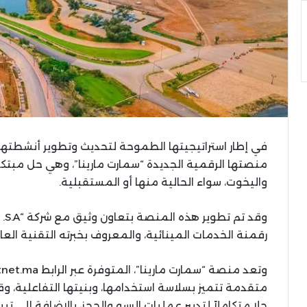
في إطار استراتيجيتها الطموحة لتحديث وتطوير أنشطتها
منصتها الرقمية الجديدة “سمارت مارينا”، وهي حل مبتكر 
واليخوت، سواء الحالية منها أو المستقبلية.
رقمنة الخدمات المينائية، والمعروف بخبرته التقنية العالي
متقدمة تتميز بسلاسة استخدامها، وبنيتها التفاعلية، و
حلا متكاملاً لتدبير عمليات الرسو والحجز، بالإضافة إلى تي