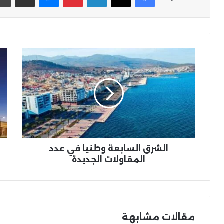
الشرق
الإ
السابعة
عن
وطنيا
صف
في
بـ
عدد
11.3
المقاولات
مليا
الجديدة
لتأ
مطا
الن
الع
الشرق السابعة وطنيا في عدد
المقاولات الجديدة
مقالات مشابهة