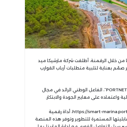
 من خلال الرقمنة، أطلقت شركة مارشيكا ميد
صمّم بعناية لتلبية متطلبات أرباب القوارب
وقد تم تطوير هذه المنصة بتعاون وثيق مع شركة “PORTNET .S.A”، الفاعل الوطني الرائد في مجال
ة واعتماده على معايير الجودة والابتكار.
وتعد منصة “سمارت مارينا”، المتوفرة عبر الرابط https://smart-marina.portnet.ma، أداة رقمية
قابليتها المستمرة للتطوير وتوفر هذه المنصة
سير سبل التواصل الفوري مع إدارة المارينا، بما