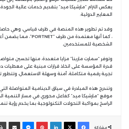
يعكس التزام “مارشيكا ميد” بتقديم خدمات عالية الجودة،
المعايير الدولية.
، كما أنها معتمدة من طرف
الشخصية للمستخدمين.
وتوفر “سمارت مارينا” مزايا متعددة، منها تحسين متواصل
قدرة المؤسسة على اتخاذ قرارات مبنية على معطيات دقيقة
تجربة رقمية متكاملة، آمنة وسهلة الاستعمال، وتتطور تدر
وتندرج هذه المبادرة في سياق الدينامية المتواصلة التي ي
موقع “مارشيكا ميد” كفاعل محوري في مسار التنمية الذك
الراسخ بمواكبة التحولات التكنولوجية بما يخدم رؤية تنم
X
Facebook
LinkedIn
Pinterest
Messenger
المشاركة عبر البر
مشاركة