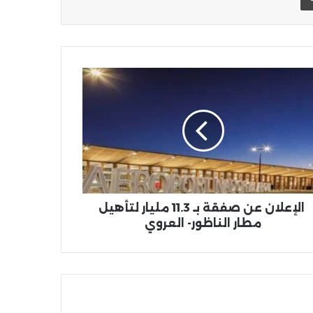
علان
قة
ر
هيل
ر
اظور-
روي
الإعلان عن صفقة بـ 11.3 مليار لتأهيل
مطار الناظور- العروي