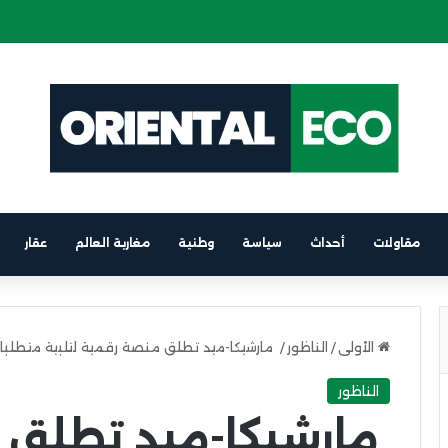
ة كهربائية على متن باخرة الرابط بين برشلونة والناظور
مقاولات
أحداث
سياسة
وطنية
مغاربة العالم
عقار
الأولى
/
الناظور
/
مارشيكا-ميد تطلق منصة رقمية لتلبية متطلبات 
الناظور
مارشيكا-ميد تطلق 