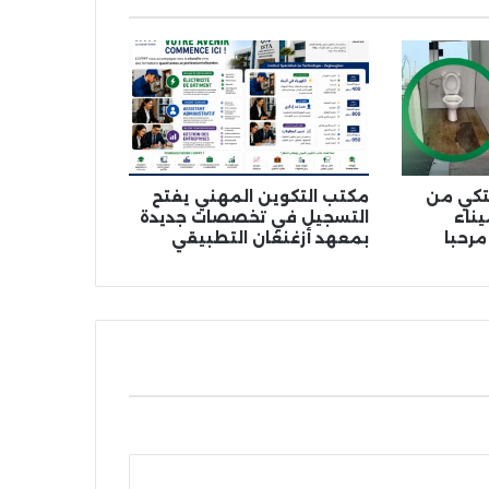
شتكي من
مكتب التكوين المهني يفتح
ناء
التسجيل في تخصصات جديدة
مرحبا
بمعهد أزغنغان التطبيقي