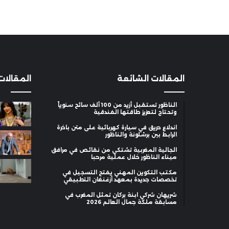
المقالات الشائعة
المقالات
الناظور تستقبل أزيد من 100 ألف سائح سنوياً
وتحتاج لتعزيز طاقتها الفندقية
اندلاع حريق في سيارة كهربائية على متن باخرة
الرابط بين برشلونة والناظور
الجالية المغربية تشتكي من نقائص في مرافق
ميناء الناظور خلال عملية مرحبا
مكتب التكوين المهني يفتح التسجيل في
تخصصات جديدة بمعهد أزغنغان التطبيقي
شريهان شركي ابنة بركان تمثل المغرب في
مسابقة ملكة جمال العالم 2026