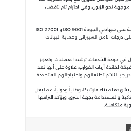
 موجهة نحو الزبون، وفي احترام تام لأفضل
وقد تم تطوير هذه المنصة في ظرف قياسي، وهي حاصلة على شهادتي الجودة 9001 ISO و 27001 ISO
 “PORTNET”، مما يضمن أعلى درجات الأمن السيبراني وحماية البيانات
 في جودة الخدمات، ترشيد العمليات، وتعزيز
 لفائدة أرباب القوارب، علاوة على أنها تعد
يجياً لتلائم تطلعاتهم واحتياجاتهم المتجددة.
شهدها ميناء مارشيكا، وطنياً ودولياً، مما يعزز
ية والمستدامة بجهة الشرق، ويؤكد التزامها
وية متكاملة.
يد الإلكتروني
اطبعها