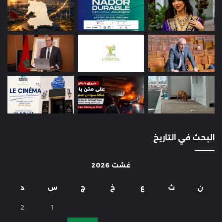
البحث في التاريخ
غشت 2026
ن
ث
ع
خ
ج
س
د
2
1