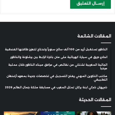
المقالات الشائعة
الناظور تستقبل أزيد من 100 ألف سائح سنوياً وتحتاج لتعزيز طاقتها الفندقية
اندلاع حريق في سيارة كهربائية على متن باخرة الرابط بين برشلونة والناظور
الجالية المغربية تشتكي من نقائص في مرافق ميناء الناظور خلال عملية
مرحبا
مكتب التكوين المهني يفتح التسجيل في تخصصات جديدة بمعهد أزغنغان
التطبيقي
شريهان شركي ابنة بركان تمثل المغرب في مسابقة ملكة جمال العالم 2026
المقالات الحديثة