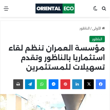
ابحث عن
Switch skin
الق
الأولى
/
الناظور
الناظور
مؤسسة العمران تنظم لقاء
استثماريا بالناظور وتقدم
تسهيلات للمستثمرين
X
Facebook
LinkedIn
Pinterest
Messenger
WhatsApp
Telegram
اطبعها