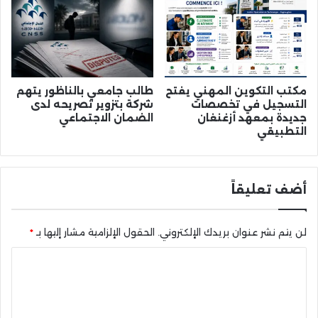
مكتب التكوين المهني يفتح
طالب جامعي بالناظور يتهم
التسجيل في تخصصات
شركة بتزوير تصريحه لدى
جديدة بمعهد أزغنغان
الضمان الاجتماعي
التطبيقي
أضف تعليقاً
لن يتم نشر عنوان بريدك الإلكتروني.
الحقول الإلزامية مشار إليها بـ
*
ا
ل
ت