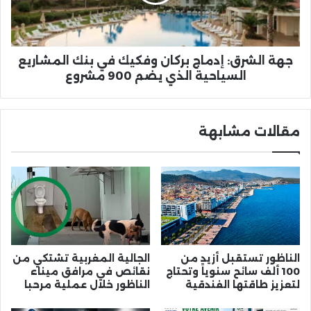
في
بنك
المشاريع
السياحية
الذي
جهة الشرق: إدماج بركان وفكيك في بنك المشاريع
يضم
السياحية الذي يضم 900 مشروع
900
مشروع
مقالات مشابهة
الناظور تستقبل أزيد من
الجالية المغربية تشتكي من
100 ألف سائح سنوياً وتحتاج
نقائص في مرافق ميناء
لتعزيز طاقتها الفندقية
الناظور خلال عملية مرحبا