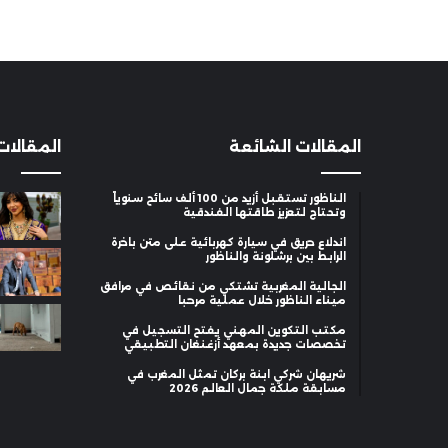
المقالات الشائعة
المقالات
الناظور تستقبل أزيد من 100 ألف سائح سنوياً
وتحتاج لتعزيز طاقتها الفندقية
اندلاع حريق في سيارة كهربائية على متن باخرة
الرابط بين برشلونة والناظور
الجالية المغربية تشتكي من نقائص في مرافق
ميناء الناظور خلال عملية مرحبا
مكتب التكوين المهني يفتح التسجيل في
تخصصات جديدة بمعهد أزغنغان التطبيقي
شريهان شركي ابنة بركان تمثل المغرب في
مسابقة ملكة جمال العالم 2026