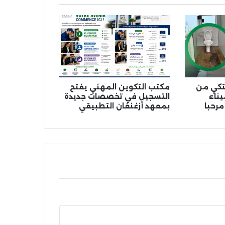
شتكي من
مكتب التكوين المهني يفتح
ناء
التسجيل في تخصصات جديدة
مرحبا
بمعهد أزغنغان التطبيقي