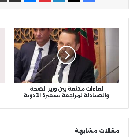
لقاءات
مع
مكثفة
الخ
بين
في
وزير
الم
الصحة
يه
والصيادلة
دو
لمراجعة
مس
تسعيرة
الت
الأدوية
الس
لقاءات مكثفة بين وزير الصحة
والصيادلة لمراجعة تسعيرة الأدوية
مقالات مشابهة