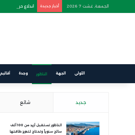
الجمعة, غشت 7 2026
أخبار جديدة
اندلاع حريق في سيار
الأولى
الجهة
وجدة
أقاليم
الناظور
جديد
شائع
الناظور تستقبل أزيد من 100 ألف
سائح سنوياً وتحتاج لتعزيز طاقتها