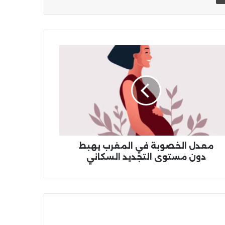
دل
صوبة
غرب
بط
ن
توى
جديد
كاني
معدل الخصوبة في المغرب يهبط
دون مستوى التجديد السكاني