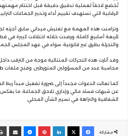
تُخضع لاحقاً لعملية تدقيق دقيقة قبل اختتام مهمتهم.
الرقابية التي تستهدف تقييم أداء وتدبير الجماعات الترابية
وتزامنت هذه المهمة مع تفتيش ميداني سابق أجرته لجنة ت
لأربعة أسابيع كاملة، ورصدت خلاله اختلالات كبيرة في قطا
والتجزئة بطرق غير قانونية، سواء في عهد المجلس الجماع
وقد أثارت هذه التحركات المتتالية موجة من الترقب داخ
محاسبة عدد من المسؤولين المتورطين، وفتح ملفات طالم
كما تعالت الدعوات مجدداً إلى ضرورة تفعيل مبدأ ربط ا
عن شبهات فساد مالي وإداري تلاحق الجماعة، ما يعكس ت
الشفافية والنزاهة في تسيير الشأن المحلي.
X
Facebook
LinkedIn
Pinterest
Messenger
المشاركة عبر البر
مشاركة