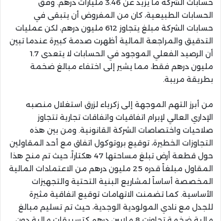
حسابات الشركة ما يزيد عن 3.46 مليارات درهم. وفق
الحسابات الطبيعية، كان من المفروض أن يتبقى في
حسابات الشركة مبلغ يتجاوز 612 مليون درهم، لكن عمليات
التدقيق والمراجعة المالية أظهرت صدمة كبيرة عندما تبين
أن الرصيد الفعلي الموجود في الحسابات لا يتعدى 1.7
مليون درهم فقط، مما يشير إلى اختفاء مبالغ ضخمة
بطريقة مريبة.
من أبرز التهم الموجهة إلى زكرياء لزرق استغلال منصبه
الإداري العالي لإبرام اتفاقيات واتفاقات تجارية تتجاوز
صلاحيات واختصاصات الشركة القانونية. ومن بين هذه
التجاوزات الخطيرة، توقيع بروتوكول اتفاق مع أحد المقاولين
حول قطعة أرض تبلغ مساحتها 47 هكتاراً، حيث تم منح هذا
المقاول مبلغاً قدره 25 مليون درهم من الاعتمادات المالية
المخصصة أساساً لمشاريع البنية التحتية والتجهيزات
الأساسية. كما تضمنت الاتهامات توقيع اتفاقية مثيرة
للجدل مع نادي المولودية الوجدية، حيث تم تسليم مبالغ
مالية ضخمة تجاوزت 8 ملايين درهم كتسبيقات مالية دون