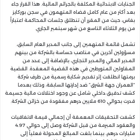
الجنايات الابتدائية المكلفة بالجرائم المالية. هذا القرار جاء
بعد أكثر من عام كامل قضاه المتهمون في سجن بوركايز
بفاس، حيث من المقرر أن تنطلق جلسات المحاكمة اعتباراً
من يوم الثلاثاء التاسع من شهر سبتمبر الجاري.
تشمل قائمة المتهمين إلى جانب المدير العام السابق،
مسؤولين آخرين في مناصب حساسة بالشركة من بينهم
المدير المالي والمدير التجاري، بالإضافة إلى عدد من
المقاولين المتورطين في هذه القضية المعقدة. القضية
برمتها انطلقت إثر تقديم شكاية رسمية من طرف شركة
“العمران جهة الشرق” ضد إدارتها السابقة، وذلك بعدما
كشف تدقيق داخلي شامل عن وجود اختلالات مالية جسيمة
قدرت بحوالي 610 ملايين درهم مفقودة من خزائن الشركة.
كشفت التحقيقات المعمقة أن إجمالي قيمة الاتفاقيات
والعقود المبرمة من قبل الشركة وصل إلى حوالي 4.97
مليارات درهم، بينما بلغت المبالغ المحولة فعلياً إلى