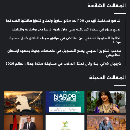
المقالات الشائعة
الناظور تستقبل أزيد من 100 ألف سائح سنوياً وتحتاج لتعزيز طاقتها الفندقية
اندلاع حريق في سيارة كهربائية على متن باخرة الرابط بين برشلونة والناظور
الجالية المغربية تشتكي من نقائص في مرافق ميناء الناظور خلال عملية
مرحبا
مكتب التكوين المهني يفتح التسجيل في تخصصات جديدة بمعهد أزغنغان
التطبيقي
شريهان شركي ابنة بركان تمثل المغرب في مسابقة ملكة جمال العالم 2026
المقالات الحديثة