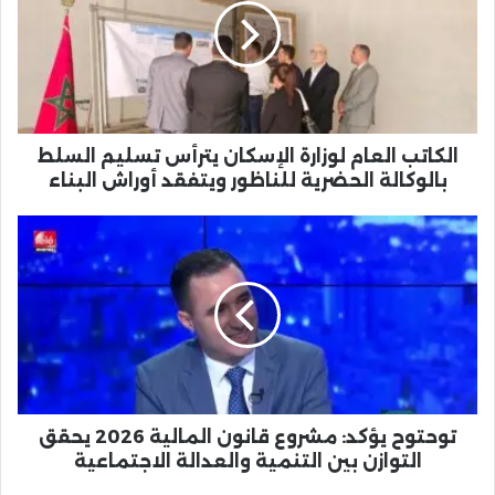
الإسكان
يترأس
تسليم
السلط
بالوكالة
الحضرية
للناظور
الكاتب العام لوزارة الإسكان يترأس تسليم السلط
ويتفقد
بالوكالة الحضرية للناظور ويتفقد أوراش البناء
أوراش
البناء
توحتوح
يؤكد:
مشروع
قانون
المالية
2026
يحقق
التوازن
بين
التنمية
توحتوح يؤكد: مشروع قانون المالية 2026 يحقق
والعدالة
التوازن بين التنمية والعدالة الاجتماعية
الاجتماعية