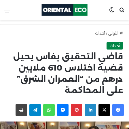
ابحث عن
Switch skin
الق
الأولى
/
أحداث
أحداث
قاضي التحقيق بفاس يحيل
قضية اختلاس 610 ملايين
درهم من “العمران الشرق”
على المحاكمة
X
Facebook
LinkedIn
Pinterest
Messenger
WhatsApp
Telegram
اطبعها