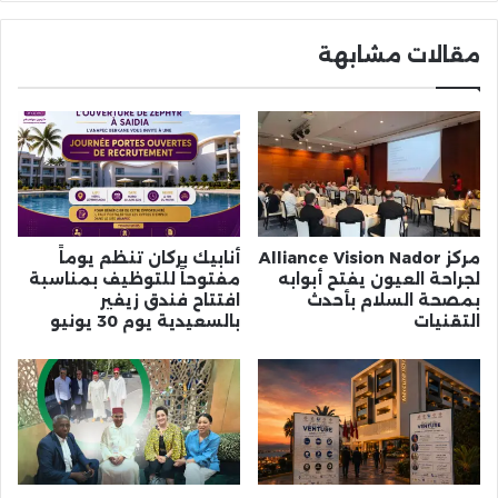
مقالات مشابهة
مركز Alliance Vision Nador
أنابيك بركان تنظم يوماً
لجراحة العيون يفتح أبوابه
مفتوحاً للتوظيف بمناسبة
بمصحة السلام بأحدث
افتتاح فندق زيفير
التقنيات
بالسعيدية يوم 30 يونيو