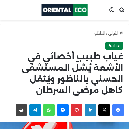
ابحث عن
Switch skin
الق
الأولى
/
الناظور
سياسة
غياب طبيب أخصائي في
الأشعة يُشلّ المستشفى
الحسني بالناظور ويُثقل
كاهل مرضى السرطان
X
Facebook
LinkedIn
Pinterest
Messenger
WhatsApp
Telegram
اطبعها