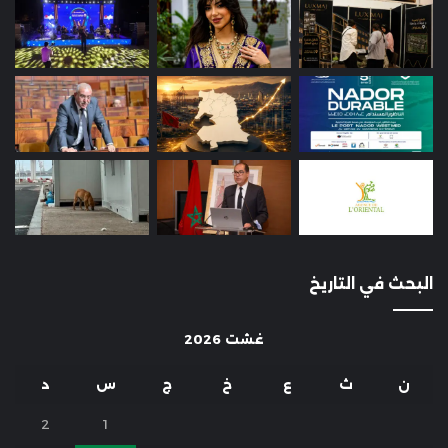
البحث في التاريخ
غشت 2026
ن
ث
ع
خ
ج
س
د
2
1