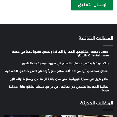
المقالات الشائعة
Luxmaj تعرض مشاريعها العقارية الفاخرة وتحقق حضوراً لافتاً في معرض
Oriental Immo بالناظور
بنك أفريقيا يحتفي بمغاربة العالم في سهرة موسيقية بالناظور
الناظور تستقبل أزيد من 100 ألف سائح سنوياً وتحتاج لتعزيز طاقتها الفندقية
اندلاع حريق في سيارة كهربائية على متن باخرة الرابط بين برشلونة والناظور
الجالية المغربية تشتكي من نقائص في مرافق ميناء الناظور خلال عملية
مرحبا
المقالات الحديثة