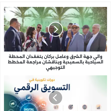
والي
جهة
الشرق
وعامل
بركان
يتفقدان
المحطة
السياحية
بالسعيدية
ويناقشان
والي جهة الشرق وعامل بركان يتفقدان المحطة
مراجعة
السياحية بالسعيدية ويناقشان مراجعة المخطط
المخطط
التوجيهي
التوجيهي
جمعية
الإبداع
تنظم
دورات
تكوينية
في
التسويق