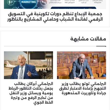
الرقمي
لفائدة
الشباب
جمعية الإبداع تنظم دورات تكوينية في التسويق
وحاملي
الرقمي لفائدة الشباب وحاملي المشاريع بالناظور
المشاريع
بالناظور
مقالات مشابهة
البرلماني توتو يطالب وزير
البرلماني أبركان يطالب
التجهيز بإعادة الاعتبار لطرق
بجعل رحلات الناظور-الرباط
جرادة وتاوريرت المتدهورة
يومية ويسائل وزير النقل
عن تدابير الرفع من وتيرة
الخط الجوي