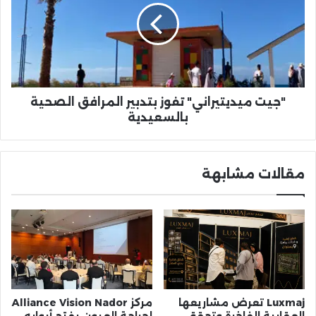
بتدبير
المرافق
الصحية
بالسعيدية
"جيت ميديتيراني" تفوز بتدبير المرافق الصحية
بالسعيدية
مقالات مشابهة
Luxmaj تعرض مشاريعها
مركز Alliance Vision Nador
العقارية الفاخرة وتحقق
لجراحة العيون يفتح أبوابه