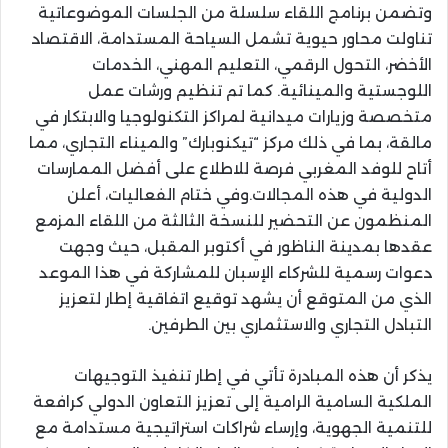
وتضمن برنامج اللقاء سلسلة من الجلسات الموضوعاتية
تناولت محاور حيوية تشمل السياحة المستدامة، الاقتصاد
الأخضر، التحول الرقمي، التعليم المهني، الخدمات
اللوجستية والمينائية. كما تم تنظيم ورشات عمل
متخصصة وزيارات ميدانية لمراكز التكنولوجيا والابتكار في
مالقة، بما في ذلك مركز “تيكنوبارك” والميناء التجاري، مما
أتاح للوفد المغربي فرصة للاطلاع على أفضل الممارسات
الدولية في هذه المجالات.وفي ختام الفعاليات، أعلن
المنظمون عن التحضير للنسخة الثالثة من اللقاء المزمع
عقدها بمدينة الناظور في أكتوبر المقبل، حيث وجهت
دعوات رسمية للشركاء الإسبان للمشاركة في هذا الموعد
الذي من المتوقع أن يشهد توقيع اتفاقية إطار لتعزيز
التبادل التجاري والاستثماري بين الطرفين.
يذكر أن هذه المبادرة تأتي في إطار تنفيذ التوجيهات
الملكية السامية الرامية إلى تعزيز التعاون الدولي كرافعة
للتنمية الجهوية، وإرساء شراكات استراتيجية مستدامة مع