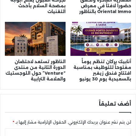
حضوراً لافتاً في معرض
بمصحة السلام بأحدث
Oriental Immo بالناظور
التقنيات
أنابيك بركان تنظم يوماً
الناظور تستعد لاحتضان
مفتوحاً للتوظيف بمناسبة
الدورة الثانية من منتدى
افتتاح فندق زيفير
“Venture” حول اللوجستيك
بالسعيدية يوم 30 يونيو
والعلامة الترابية
أضف تعليقاً
لن يتم نشر عنوان بريدك الإلكتروني.
الحقول الإلزامية مشار إليها بـ
*
ا