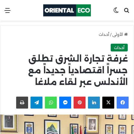
ابحث عن
Switch skin
الق
الأولى
/
أحداث
أحداث
غرفة تجارة الشرق تطلق
جسراً اقتصادياً جديداً مع
الأندلس عبر لقاء ملاغا
X
Facebook
LinkedIn
Pinterest
Messenger
WhatsApp
Telegram
اطبعها